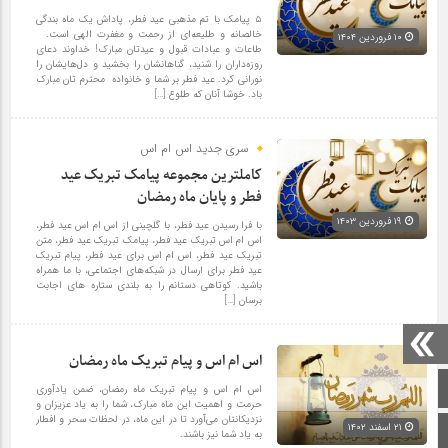
۵ پیامک با تم مذهبی عید فطر، پاداش یک ماه بندگی
خالصانه و طلیعه‌ای از رحمت و مغفرت الهی است.
۱۰ فروردین ۱۴۰۴
طاعات و عبادات قبول و عیدتان مبارک! خداوند دعای
روزه‌داران را شنید، گناهانشان را بخشید و دل‌هایشان را
نورانی کرد. عید فطر بر شما و خانواده‌ محترم تان مبارک
باد. خوشا آنان که طلوع […]
سری جدید اس ام اس
کاملترین مجموعه پیامک تبریک عید
فطر و پایان ماه رمضان
۱۹ فروردین ۱۴۰۳
با فرا رسیدن عید فطر، با گلچینی از اس ام اس عید فطر،
اس ام اس تبریک عید فطر، پیامک تبریک عید فطر، متن
تبریک عید فطر، اس ام اس برای عید فطر، پیام تبریک
عید فطر برای ارسال در شبکه‌های اجتماعی، با ما همراه
باشید. کوتاهی دستانم را به بلندی ستاره های اجابت
برسان […]
اس ام اس و پیام تبریک ماه رمضان
صفحه اصلی
اس ام اس و پیام تبریک ماه رمضان، ضمن یادآوری
حرمت و اهمیت این ماه مبارک، شما را به یاد عزیزان و
نزدیکانتان می‌آورد تا در این ماه، در لحظات سحر و افطار
۲۱ اسفند ۱۴۰۲
اینستاگرام
به یاد شما نیز باشند.