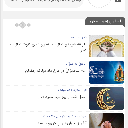
و مخفی بمانید باتلاوت ابن آیه دقیقا خدا چشمهارا ن
... ادامه
اعمال روزه و رمضان
نماز عید فطر
طریقه خواندن نماز عید فطر و دعای قنوت نماز عید
فطر
پاسخ به سؤالِ
امام سجاد(ع) در فراغ ماه مبارک رمضان
عید سعید فطر مبارک
اعمال شب و روز عید سعید فطر
امید به خداوند در حل مشکلات
گذر از بحران‌های پیش‌رو با امید