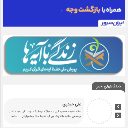
دیدگاههای اخیر
علی حیدری
سلام شنیدم مغجزه این آیه مبارکه درجاییکه دوستدارید دیده نشید
و مخفی بمانید باتلاوت ابن آیه دقیقا خدا چشمهارا ن
... ادامه