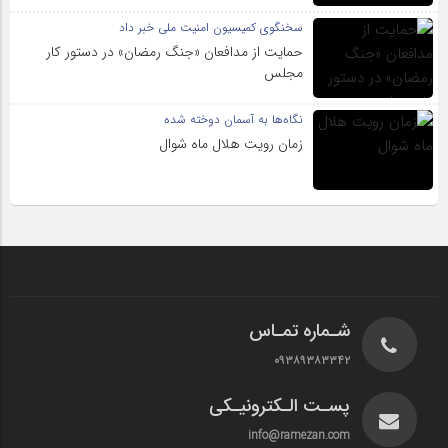
سخنگوی کمیسیون امنیت ملی خبر داد
حمایت از مدافعان «جنگ رمضان» در دستور کار
مجلس
نگاه‌ها به آسمان دوخته شده
زمان رویت هلال ماه شوال
شـماره تمـاس
۰۹۳۸۹۳۸۳۳۴۲
پسـت الـکترونیـکی
info@ramezan.com