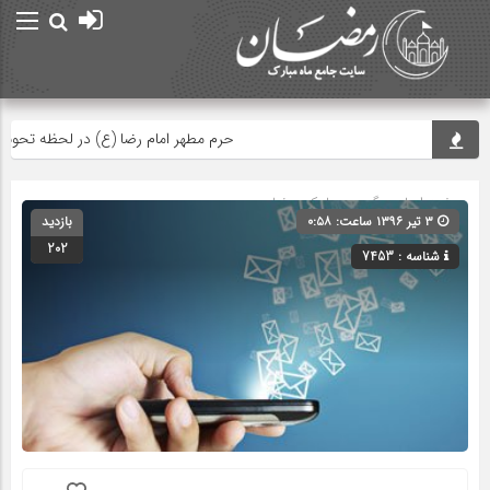
حرم مطهر امام رضا (ع) در لحظه تحویل سال
صفحه اصلی
» گروه »
پیامک رمضان
۳ تیر ۱۳۹۶ ساعت: ۰:۵۸
بازدید
202
شناسه : 7453