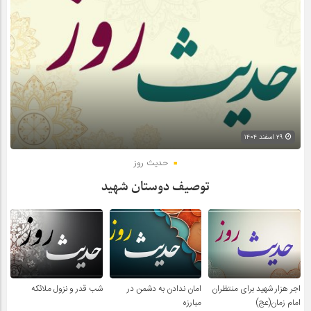
۲۹ اسفند ۱۴۰۴
حدیث روز
توصیف دوستان شهید
اجر هزار شهید برای منتظران
امان ندادن به دشمن در
شب قدر و نزول ملائکه
امام زمان(عج)
مبارزه