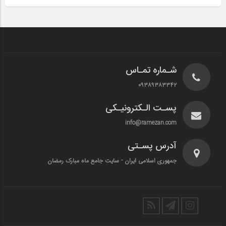
شـماره تمـاس
۰۹۳۸۹۳۸۳۳۴۲
پسـت الـکترونیـکی
info@ramezan.com
آدرس پسـتی
جمهوری اسلامی ایران - سایت جامع ماه مبارک رمضان