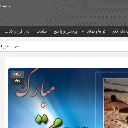
صفحه ا
های قدر
نواها و نماها
پرسش و پاسخ
پیامک
نرم افزار و کتاب
حرم مطهر امام رضا (ع) در لحظه تحویل س
بازدید
340