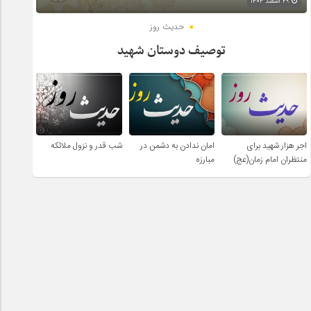
۲۹ اسفند ۱۴۰۴
حدیث روز
توصیف دوستان شهید
اجر هزار شهید برای
امان ندادن به دشمن در
شب قدر و نزول ملائکه
منتظران امام زمان(عج)
مبارزه