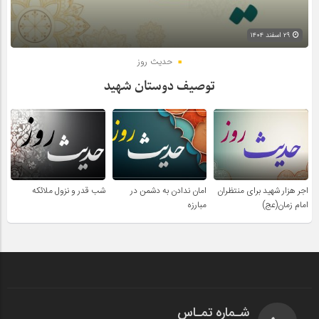
۲۹ اسفند ۱۴۰۴
حدیث روز
توصیف دوستان شهید
اجر هزار شهید برای منتظران
امان ندادن به دشمن در
شب قدر و نزول ملائکه
امام زمان(عج)
مبارزه
شـماره تمـاس