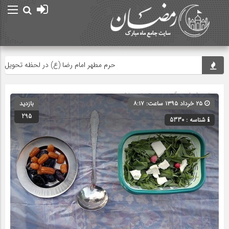
حرم مطهر امام رضا (ع) در لحظه تحویل سال
صفحه اصلی
» گروه » دسته‌بندی نشده
۲۵ خرداد ۱۳۹۵ ساعت: ۸:۱۷
بازدید
295
شناسه : 5330