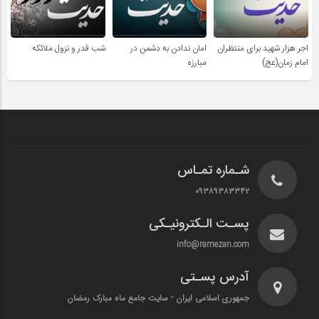
اجر هزار شهید برای منتظران
امان ندادن به دشمن در
شب قدر و نزول ملائکه
امام زمان(عج)
مبارزه
شـماره تمـاس
۰۹۳۸۹۳۸۳۳۴۲
پسـت الـکترونیـکی
info@ramezan.com
آدرس پسـتی
جمهوری اسلامی ایران - سایت جامع ماه مبارک رمضان