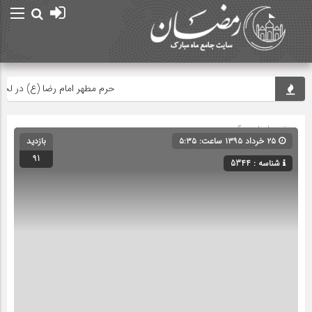
حرم مطهر امام رضا (ع) در لحظه تحو
صفحه اصلی
» گروه »
۲۵ خرداد ۱۳۹۵ ساعت: ۵:۳۵
بازدید
91
شناسه : 5344