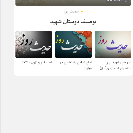
۲۹ اسفند ۱۴۰۴
حدیث روز
توصیف دوستان شهید
اجر هزار شهید برای
امان ندادن به دشمن در
شب قدر و نزول ملائکه
منتظران امام زمان(عج)
مبارزه