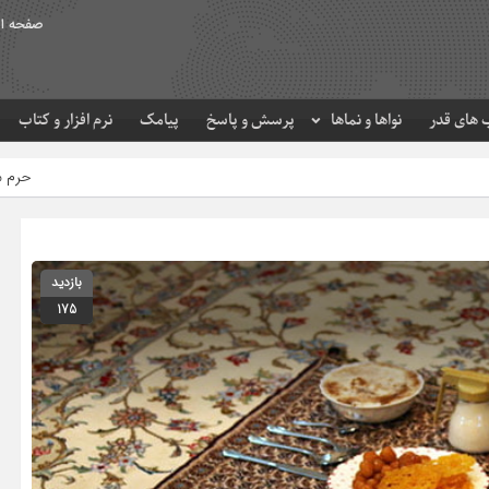
صفحه ا
های قدر
نواها و نماها
پرسش و پاسخ
پیامک
نرم افزار و کتاب
حرم مطهر امام رضا (ع) در لح
بازدید
175