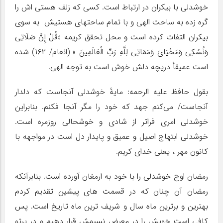
خوشدلی با بیکران در ارتباط است. کسی که زلف هستی اش را
گره زده به ساحت الهی و با تمام ساحتهای هستیش به سوی
بیکران التفات کرده است و محل تحقق کریمه «قُلْ إِنَّ صَلَاتِی
وَنُسُکِی وَمَحْیَایَ وَمَمَاتِی لِلَّهِ رَبِّ الْعَالَمِینَ » (انعام/ ۱۶۲) شده
است عمیقأ دریچه دلش خوش است به توجه الهی‌.
بقول حافظ علیه الرحمه: مایهٔ خوشدلی آنجاست که دلدار
آنجاست/ می‌کنم جهد که خود را مگر آنجا فکنم. بنابراین
خوشدلی امری فراتر از شادی و خوشحالی روزمره است.
خوشدلی ابتهاج اصیل و عمیق و پایدار دل است در مواجهه با
کانون مهر ، یعنی خدای کریم.
رمضان اوج خوشدلی را با خود به ارمغان آورده است. بنابرآنکه
رمضان آن چنان که در قسمت های پیشین تقدیم کردم
بهترین و برترین ماه سال و شریف ترین ماه تاریخ است. پس
کافی است خویش را در معرض نسیمش قرار دهیم و در پرتو