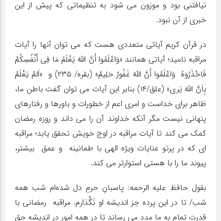
نیافتنی بود و موزون می شود به تنظیماتی که پیش از این
خبری از آن نبود.
در قرآن کریم آیاتی متعددی هست که می توان آنها را آیات
مراقبه نامید؛ آیاتی همانند «وَاعْلَمُوا أَنَّ اللَّهَ یَعْلَمُ مَا فِی أَنْفُسِکُمْ
فَاحْذَرُوهُ وَاعْلَمُوا أَنَّ اللَّهَ غَفُورٌ حَلِیمٌ» (بقره/ ۲۳۵) و «اَلمْ یَعْلَمْ
بِاَنَّ اللّهَ یَرى» (علق/۱۴) بنابر این آیات می توان گفت باطن ما،
ظاهر برای خداست و امری اعم از خطورات و باورها و رفتارهای
پنهانی نیست مگر آنکه خداوند آن را می داند و روزه رمضان
کمک می کند تا آیات مراقبه در اوج خویش تحقق یابد؛ مراقبه
ای که در پرتو عنایات ویژه الهی با طمانینه و عمق بیشتر،
پیوند ما را با هستی استوارتر می کند.
بقول حافظ علیه الرحمه: پاسبانِ حرمِ دل شده‌ام شب همه
شب/ تا در این پرده جز اندیشه او نَگْذارم. مراقبه رمضانی با
قدرت تمام به ما مدد می رساند تا در همه امور در اندیشه حق