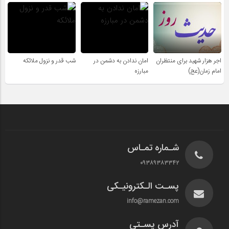
اجر هزار شهید برای منتظران
امان ندادن به دشمن در
شب قدر و نزول ملائکه
امام زمان(عج)
مبارزه
شـماره تمـاس
۰۹۳۸۹۳۸۳۳۴۲
پسـت الـکترونیـکی
info@ramezan.com
آدرس پسـتی