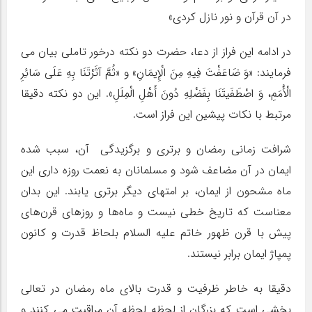
در آن قرآن و نور نازل کردی»
در ادامه این فراز از دعا، حضرت دو نکته درخور تاملی بیان می
فرمایند: «وَ ضَاعَفْتَ فِیهِ مِنَ الْإِیمَانِ» و «ثُمَّ آثَرْتَنَا بِهِ عَلَى سَائِرِ
الْأُمَمِ، وَ اصْطَفَیتَنَا بِفَضْلِهِ دُونَ أَهْلِ الْمِلَلِ». این دو نکته دقیقا
مرتبط با نکات پیشین این فراز است.
شرافت زمانی رمضان و برتری و برگزیدگی آن، سبب شده
ایمان در آن مضاعف شود و مسلمانان به نعمت روزه داری این
ماه مشحون از ایمان، بر امتهای دیگر برتری یابند. این بدان
معناست که تاریخ خطی نیست و ماه‌ها و روزهای قرن‌های
پیش با قرن ظهور خاتم علیه السلام بلحاظ قدرت و کانون
پمپاژ ایمان برابر نیستند.
دقیقا به خاطر ظرفیت و قدرت بالای ماه رمضان در تعالی
بخشی است که بزرگان از لحظه لحظه آن مراقبت می کنند و