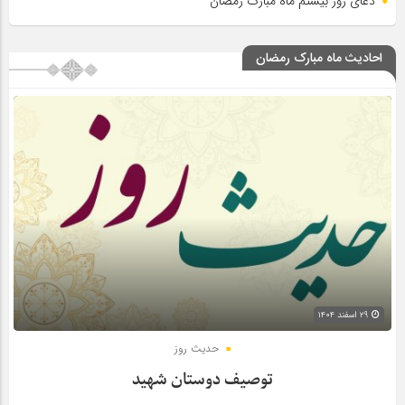
دعای روز بیستم ماه مبارک رمضان
احادیث ماه مبارک رمضان
۲۹ اسفند ۱۴۰۴
حدیث روز
توصیف دوستان شهید