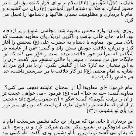
عَلَیک یا مُذِلَّ الْمُؤْمِنِین؛ [۲۳] سلام بر تو ای خوار کننده مؤمنان. » در
حضور ایشان، به هتک و دشنام امیر المؤمنین (ع) زبان می گشودند و
امام با بردباری و مظلومیت بسیار، هتاکیها و دشنامها را تحمل می
کرد.
روزی ایشان، وارد مجلس معاویه شد. مجلسی شلوغ و پر ازدحام
بود. امام، جای خالی نیافت و ناگزیر، نزدیک پای معاویه نشست که
بالای منبر بود. معاویه با دشنام به حضرت علی (ع) سخنش را آغاز
کرد و درباره خلافت خودش سخن راند و گفت: «من از عایشه در
شگفتم که مرا در خور خلافت ندیده است و فکر می کند که این
جایگاه، حق من نیست. » سپس با حالتی تمسخرآمیز گفت: «زن را
به این سخنان چه کار؟ خدا از گناهش بگذرد. آری! پدر این مرد [با
اشاره به امام مجتبی (ع)] در کار خلافت با من سرستیز داشت، خدا
هم جانش را گرفت. »
امام فرمود: «ای معاویه! آیا از سخنان عایشه تعجب می کنی؟»
معاویه گفت: «بله به خدا!» امام (ع) فرمود: «می خواهی عجیب تر
از آن را برایت بگویم؟» گفت: «بگو. » آن حضرت پاسخ داد: «عجیب
تر از این که عایشه تو را قبول ندارد، این است که من پای منبر تو و
نزد پای تو بنشینم. »[۲۴]
این بردباری تا جایی بود که مروان بن حکم دشمن سرسخت امام با
حالتی اندوهگین در تشییع پیکر ایشان شرکت کرد و در پاسخ آنانی
که به او می گفتند تو تا دیروز با او دشمن بودی، گفت: «او کسی بود