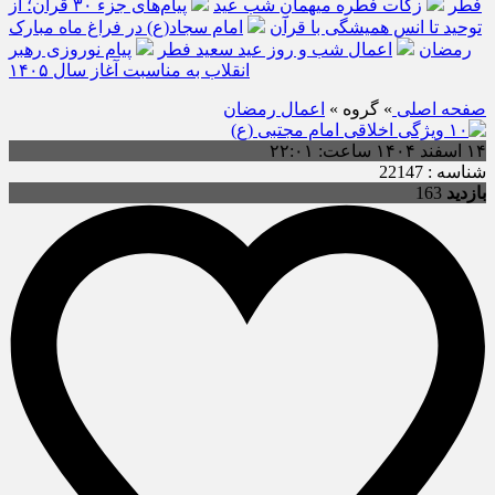
فطر
زکات فطره میهمانِ شب عید
پیام‌های جزء ۳۰ قرآن؛ از
توحید تا انس همیشگی با قرآن
امام سجاد(ع) در فراغ ماه مبارک
رمضان
اعمال شب و روز عید سعید فطر
پیام نوروزی رهبر
انقلاب به مناسبت آغاز سال ۱۴۰۵
صفحه اصلی
» گروه »
اعمال رمضان
۱۴ اسفند ۱۴۰۴ ساعت: ۲۲:۰۱
شناسه : 22147
بازدید
163