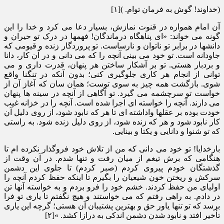
(خداوند! گوش به فرمان توام. )[۱]
آن امام همواره در قنوت نمازش، بسیار دعا می کرد و خدا را این
گونه می خواند: «ای پناهگاه درماندگان! فهمها در درک تو حیران و
دانشها در برابر تو ناتوان و نارساست. تو پروردگار زنده و قیومی که
جاودانه است. تو خود می بینی آنچه را که می دانی و در آن کار، دانا
و بردبار هستی. تو بر آشکار ساختن هر پنهان، قدرت داری و می
توانی از انجام هر کاری جلوگیری کنی؛ بدون آنکه در تنگنا واقع
شوی. بازگشت همه چیز به سوی توست؛ همان سان که آغاز آن از
خواست تو سرچشمه می گیرد. تو آگاهی از آنچه در سینه ها پنهان
می دارند. آنچه را خواسته ای اجرا شده است. آنچه را در خزانه غیب
خودت بوده بر عقلها واداشته ای تا هر که نابود شود، از روی دلیل آن
کار نابود شود و هر که زنده شود، از روی دلیل زنده شود. به راستی
که تو شنوا و دانایی و یکتا و بینایی.
بارخدایا! تو خود می دانی که من از تلاش خود فروگذار نکرده ام تا
هنگامی که برش تیغم از میان رفت و تنها شدم. در آن وقت از
گذشتگان خودم پیروی کردم (صبر کردم) تا جلوی این دشمن
سرکش و ریختن خون شیعیان را بگیرم تا اینکه حفظ کردم آنچه را
اولیای من حفظ کردند. خشم خود را فرو بردم و به خواسته آنها تن
در دادم. به راهی رفتم که می خواستند و هیچ نگفتم تا یاری تو فرا
برسد که تو تنها یاور حق و بهترین پشتیبان آن هستی؛ گرچه این یاری
تأخیر افتد و نابود شدن دشمن اندکی به درازا کشد. »[۲]