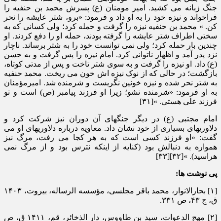
جنگ زبانه می کشید. امیر مومنان (ع) پسرش محمد بن حنفیه را
فراخواند و نیزه خود را به او داد و فرمود: «برو، شتر عایشه را نحر
کن. » محمد بن حنفیه نیزه را گرفت و حمله کرد؛ ولی کسانی که به
سختی اطراف شتر عایشه را گرفته بودند، حمله او را دفع کردند. او
چندین بار حمله کرد؛ ولی نمی توانست خود را به شتر برساند. ناچار
نزد پدر آمد و اظهار ناتوانی کرد. امام نیزه را پس گرفت و به حسن
(ع) داد. او نیزه را گرفت و به سوی شتر تاخت و پس از مدتی کوتاه،
بازگشت؛ در حالی که از نوک نیزه اش خون می ریخت. محمد حنفیه
به شتر نحر شده و نیزه خونین نگریست و شرمنده شد. امیرمؤمنان
به او فرمود: «شرمنده نشو؛ زیرا او فرزند پیامبر (ص) است و تو
فرزند علی هستی. »[۳۱]
امام مجتبی (ع) در دیگر جنگهای آن دوران نیز شرکت کرد و
دلاوریهای بسیاری از خود نشان داد. معاویه درباره دلاوریهای او می
گفت: «او فرزند کسی است که به هر کجا می رفت، مرگ نیز
همواره به دنبالش بود (کنایه از اینکه نترس بود و از مرگ نمی
هراسید). »[۳۲][۳۳]
پی نوشت ها:
[۱] بحارالانوار، محمد باقر مجلسی، مؤسسه الرساله، بیروت، ۱۴۰۳
ق، ج ۴۳، ص ۳۳۱.
[۲] مهج الدعوات، سید بن طاووس، دار الذخائر، قم، ۱۴۱۱ ق، ص