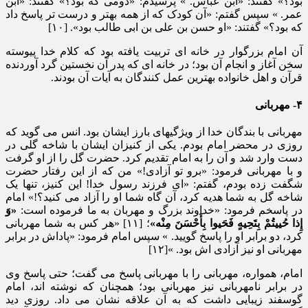
بود؟» گفتند: «ابن عباس. » پرسیدم: «دومی که بود؟» گفتند: «ابن
عمر. » سپس گفتم: «آن کودک که از همه بهتر و درست تر پاسخ داد
که بود؟» گفتند: «او حسن بن علی بن ابی طالب بود». [۱۰]
آن امام بزرگوار در خانه ای تربیت یافته بود که کلام خدا پیوسته
سخن آغاز و انجام آن بود؛ در خانه ای که پدر آن نخستین گرد آوردنده
قرآن و اهل خانواده بهترین عمل کنندگان به آیات آن بودند.
۴- مهربانی
مهربانی با بندگان خدا از ویژگیهای بارز ایشان بود. انس می گوید که
روزی در محضر امام بودم. یکی از کنیزان ایشان با شاخه گلی در
دست وارد شد و آن را به امام تقدیم کرد. حضرت گل را از او گرفت
و با مهربانی فرمود: «برو تو آزادی!» من که از این رفتار حضرت
شگفت زده بودم، گفتم: «ای فرزند رسول خدا! این کنیز، تنها یک
شاخه گل به شما هدیه کرد، آن گاه شما او را آزاد می کنید؟!» امام
در پاسخم فرمود: «خداوند بزرگ و مهربان به ما فرموده است:
«وَ
إِذا حُییتُمْ بِتَحِیهٍ فَحَیوا بِأَحْسَنَ مِنْه»
؛ [۱۱] «هر کس به شما مهربانی
کرد، دو برابر او را پاسخ گویید. » سپس امام فرمود: «پاداش در برابر
مهربانی او نیز آزادی اش بود. »[۱۲]
امام، همواره، مهربانی را با مهربانی پاسخ می گفت؛ حتی پاسخ وی
در برابر نامهربانی نیز مهربانی بود؛ همچنان که نوشته اند، امام
گوسفند زیبایی داشت که به آن علاقه نشان می داد. روزی دید