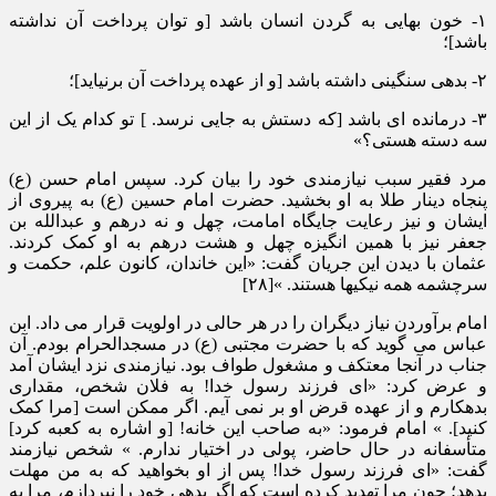
۱- خون بهایی به گردن انسان باشد [و توان پرداخت آن نداشته
باشد]؛
۲- بدهی سنگینی داشته باشد [و از عهده پرداخت آن برنیاید]؛
۳- درمانده ای باشد [که دستش به جایی نرسد. ] تو کدام یک از این
سه دسته هستی؟»
مرد فقیر سبب نیازمندی خود را بیان کرد. سپس امام حسن (ع)
پنجاه دینار طلا به او بخشید. حضرت امام حسین (ع) به پیروی از
ایشان و نیز رعایت جایگاه امامت، چهل و نه درهم و عبدالله بن
جعفر نیز با همین انگیزه چهل و هشت درهم به او کمک کردند.
عثمان با دیدن این جریان گفت: «این خاندان، کانون علم، حکمت و
سرچشمه همه نیکیها هستند. »[۲۸]
امام برآوردن نیاز دیگران را در هر حالی در اولویت قرار می داد. ابن
عباس می گوید که با حضرت مجتبی (ع) در مسجدالحرام بودم. آن
جناب در آنجا معتکف و مشغول طواف بود. نیازمندی نزد ایشان آمد
و عرض کرد: «ای فرزند رسول خدا! به فلان شخص، مقداری
بدهکارم و از عهده قرض او بر نمی آیم. اگر ممکن است [مرا کمک
کنید]. » امام فرمود: «به صاحب این خانه! [و اشاره به کعبه کرد]
متأسفانه در حال حاضر، پولی در اختیار ندارم. » شخص نیازمند
گفت: «ای فرزند رسول خدا! پس از او بخواهید که به من مهلت
بدهد؛ چون مرا تهدید کرده است که اگر بدهی خود را نپردازم، مرا به