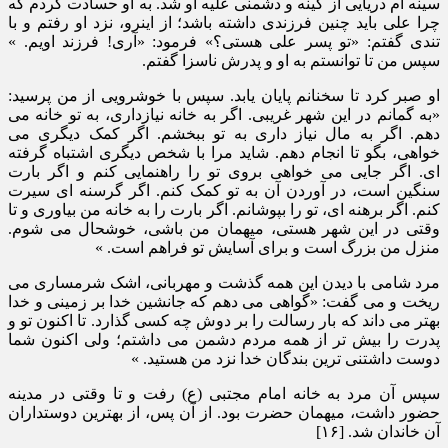
سینه ام دریایی از کینه و دشمنی علیه او شد. به او حسادت کردم که
چرا علی باید چنین فرزندی داشته باشد؛ از اینرو، نزد او رفتم و با
تندی گفتم: «تو پسر علی هستی؟» فرمود: «آری! فرزند اویم. »
سپس من تا توانستم به او و پدرش ناسزا گفتم.
او صبر کرد تا سخنانم پایان یابد. سپس با خوشرویی از من پرسید:
«به گمانم در این شهر غریبی. اگر به خانه نیازداری، به تو خانه می
دهم. اگر به مال نیاز داری به تو ببخشم. اگر کمک دیگری می
خواهی، بگو تا انجام دهم. شاید مرا با شخص دیگری اشتباه گرفته
ای. اگر جایی می خواهی بروی تو را راهنمایی کنم و اگر بارت
سنگین است، در آوردن آن به تو کمک کنم. اگر گرسنه ای سیرت
کنم. اگر برهنه ای، تو را بپوشانم. اگر بارت را به خانه من بیاوری و تا
وقتی در این شهر هستی، میهمان من باشی، خوشحال می شوم.
منزل من بزرگ است و برای آسایش تو فراهم است. »
مرد شامی با دیدن این همه گذشت و مهربانی، اشک شرمساری می
ریخت و می گفت: «گواهی می دهم که جانشین خدا بر زمینی و خدا
بهتر می داند که بار رسالت را بر دوش چه کسی گذارد. تا اکنون تو و
پدرت را بیش تر از همه مردم دشمن می داشتم؛ ولی اکنون شما
دوست داشتنی ترین بندگان خدا نزد من هستید. »
سپس آن مرد به خانه امام مجتبی (ع) رفت و تا وقتی در مدینه
حضور داشت، میهمان حضرت بود. از آن پس، از بهترین دوستداران
آن خاندان شد. [۱۶]