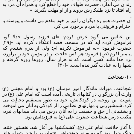
زندان می اندازد. حضرت طواف خود را قطع کرد و همراه آن مرد به
راه افتاد تا نزد طلبکارش بروند و از او مهلت بگیرند. »
آن حضرت همواره دیگران را نیز بر خود مقدم می داشت و پیوسته با
احترام و فروتنی با مردم برخورد می کرد
ابن عباس می گوید عرض کردم: «ای فرزند رسول خدا! گویا
فراموش کرده اید که در مسجد، قصد اعتکاف کرده اید. »[۲۹]
حضرت فرمود: «نه فراموش نکرده ام؛ ولی از پدرم شنیدم که
پیامبر اکرم (ص) فرمود: هر کس حاجت برادر مؤمن خود را برآورد،
نزد خدا مانند کسی است که نه هزار سال، روزها روزه گرفته و
شبها را به عبادت گذرانیده است. »[۳۰]
۱۰- شجاعت
شجاعت، میراث ماندگار امیر مومنان (ع) بود و امام مجتبی (ع)
وارث آن بزرگوار. در کتابهای تاریخی آمده است که امام علی (ع) در
تقویت این روحیه در کودکانش، خود به طور مستقیم دخالت می
کرد. شمشیرزنی و مهارتهای نظامی را از کودکی به آنان می آموخت
و پشتیبانی از حق و حقیقت را به آنان درس می داد. میدانهای نبرد،
مکتب درس شجاعت حضرت علی (ع) به فرزندانش بود.
با آغاز خلافت امام علی (ع)، کشمکشها نیز آغاز شد. نخستین فتنه،
جنگ جمل بود که به بهانه خونخواهی عثمان بر پا شد. شعله های