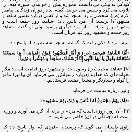
کودکی به نیکی می دانست. همواره پیش از خوابیدن، سوره کهف را
تلاوت می کرد و سپس می خوابید. گفته اند در دوران زندگانی پیامبر
اکرم (ص)، شخصی وارد مسجد شد و از کسی درباره تفسیر شاهد و
مشهود[۷] پرسید؛ آن مرد پاسخ داد: «شاهد، روز جمعه است و
مشهود، روز عرفه. » از مرد دیگری پرسید؛ ولی او گفت: «شاهد
روز جمعه و مشهود روز عید قربان است. »
سپس نزد کودکی رفت که گوشه مسجد نشسته بود. او پاسخ داد:
«أَمَّا الشَّاهِدُ فَمحمد (ص) وَ أَمَّا الْمَشْهُودُ فَیوْمُ الْقِیامَهِ أَ مَا سَمِعْتَهُ
سُبْحَانَهُ یقُولُ یا أَیهَا النَّبِی إِنَّا أَرْسَلْناک شاهِداً وَ مُبَشِّراً وَ نَذِیراً؛
[۸] «شاهد محمد (ص) رسول خدا و مشهود روز قیامت است؛ مگر
نخوانده ای که خداوند [درباره رسولش ] می فرماید: ای پیامبر! ما تو
را گواه و بشارتگر و هشدار دهنده فرستادیم. »
و نیز درباره قیامت می فرماید:
«ذلِک یوْمٌ مَجْمُوعٌ لَهُ النَّاسُ وَ ذلِک یوْمٌ مَشْهُود»؛
[۹] «آن روز، روزی است که مردم را برای آن گرد می آورند و روزی
است که (جملگی در آن) حاضر می شوند. »
راوی داستان می گوید که پرسیدم: «فردی که اول پاسخ داد که