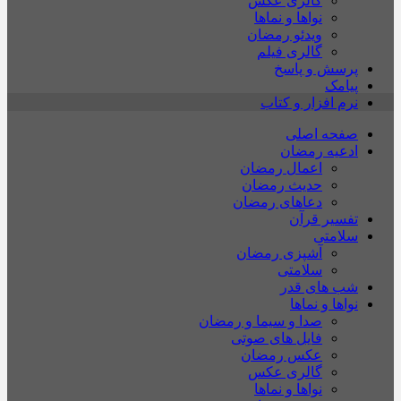
گالری عکس
نواها و نماها
ویدئو رمضان
گالری فیلم
پرسش و پاسخ
پیامک
نرم افزار و کتاب
صفحه اصلی
ادعیه رمضان
اعمال رمضان
حدیث رمضان
دعاهای رمضان
تفسیر قرآن
سلامتی
آشپزی رمضان
سلامتی
شب های قدر
نواها و نماها
صدا و سیما و رمضان
فایل های صوتی
عکس رمضان
گالری عکس
نواها و نماها