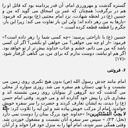
گستره گذشت و مهرورزی امام، آن قدر پردامنه بود که قاتل او را
هم در برگرفت؛ همچنان که عمر بن اسحاق می گوید که من و
حسین (ع) در لحظه شهادت، نزد امام مجتبی (ع) بودیم که فرمود:
«بارها به من زهر داده اند؛ ولی این بار تفاوت می کند؛ زیرا این بار،
جگرم را قطعه قطعه کرده است. »
حسین (ع) با ناراحتی پرسید: «چه کسی شما را زهر داده است؟»
فرمود: «از او چه می خواهی؟ می خواهی او بکشی؟ اگر آن کسی
باشد که من می دانم، خشم و عذاب خداوند بیش تر از تو خواهد بود.
اگر هم او نباشد، دوست ندارم که برای من، بی گناهی گرفتار شود.
»[۱۷]
۶- فروتنی
امام مانند جدش رسول الله (ص) بدون هیچ تکبری روی زمین می
نشست و با تهی دستان هم سفره می شد. روزی سواره از محلی
می گذشت که دید گروهی از بینوایان روی زمین نشسته اند و
مقداری نان را پیش خود گذارده اند و می خورند. وقتی امام حسن
(ع) را دیدند، به ایشان تعارف کردند و حضرت را سر سفره خویش
خواندند. امام از مرکب خویش پیاده شد و این آیه را تلاوت کرد:
«إِنَّهُ
لا یحِبُّ الْمُسْتَکبِرین»؛
«خداوند خود بزرگ بینان را دوست نمی دارد
(نحل/ ۲۳). » سپس سر سفره آنان نشست و مشغول خوردن شد.
وقتی همگی سیر شدند، امام آنها را به منزل خود فرا خواند و از آنان