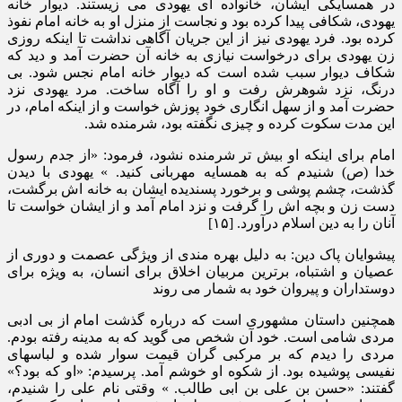
در همسایگی ایشان، خانواده ای یهودی می زیستند. دیوار خانه
یهودی، شکافی پیدا کرده بود و نجاست از منزل او به خانه امام نفوذ
کرده بود. فرد یهودی نیز از این جریان آگاهی نداشت تا اینکه روزی
زن یهودی برای درخواست نیازی به خانه آن حضرت آمد و دید که
شکاف دیوار سبب شده است که دیوار خانه امام نجس شود. بی
درنگ، نزد شوهرش رفت و او را آگاه ساخت. مرد یهودی نزد
حضرت آمد و از سهل انگاری خود پوزش خواست و از اینکه امام، در
این مدت سکوت کرده و چیزی نگفته بود، شرمنده شد.
امام برای اینکه او بیش تر شرمنده نشود، فرمود: «از جدم رسول
خدا (ص) شنیدم که به همسایه مهربانی کنید. » یهودی با دیدن
گذشت، چشم پوشی و برخورد پسندیده ایشان به خانه اش برگشت،
دست زن و بچه اش را گرفت و نزد امام آمد و از ایشان خواست تا
آنان را به دین اسلام درآورد. [۱۵]
پیشوایان پاک دین: به دلیل بهره مندی از ویژگی عصمت و دوری از
عصیان و اشتباه، برترین مربیان اخلاق برای انسان، به ویژه برای
دوستداران و پیروان خود به شمار می روند
همچنین داستان مشهوری است که درباره گذشت امام از بی ادبی
مردی شامی است. خود آن شخص می گوید که به مدینه رفته بودم.
مردی را دیدم که بر مرکبی گران قیمت سوار شده و لباسهای
نفیسی پوشیده بود. از شکوه او خوشم آمد. پرسیدم: «او که بود؟»
گفتند: «حسن بن علی بن ابی طالب. » وقتی نام علی را شنیدم،