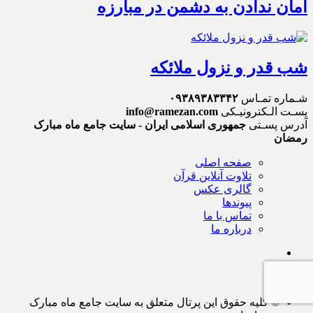
امان ندادن به دشمن در مبارزه
شب قدر و نزول ملائکه
شـماره تمـاس
۰۹۳۸۹۳۸۳۳۴۲
پسـت الـکترونیـکی
info@ramezan.com
آدرس پسـتی
جمهوری اسلامی ایران - سایت جامع ماه مبارک
رمضان
صفحه اصلی
تلاوت آنلاین قرآن
گالری عکس
پیوندها
تماس با ما
درباره ما
© کلیه حقوق این پرتال متعلق به سایت جامع ماه مبارک