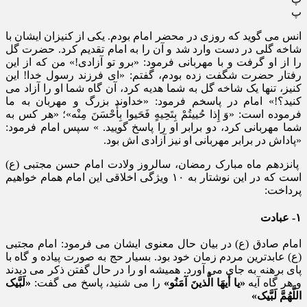
پ
انس می گوید که روزی در محضر امام بودم. یکی از کنیزان ایشان با
شاخه گلی در دست وارد شد و آن را به امام تقدیم کرد. حضرت گل
را از او گرفت و با مهربانی فرمود: «برو تو آزادی!» من که از این
رفتار حضرت شگفت زده بودم، گفتم: «ای فرزند رسول خدا! این
کنیز، تنها یک شاخه گل به شما هدیه کرد، آن گاه شما او را آزاد می
کنید؟!» امام در پاسخم فرمود: «خداوند بزرگ و مهربان به ما
فرموده است: «وَ إِذا حُییتُمْ بِتَحِیهٍ فَحَیوا بِأَحْسَنَ مِنْه»؛ «هر کس به
شما مهربانی کرد، دو برابر او را پاسخ گویید. » سپس امام فرمود:
«پاداش در برابر مهربانی او نیز آزادی اش بود.
پانزدهم ماه مبارک رمضان، سالروز ولادت امام حسن مجتبی (ع)
است که در این نوشتار به ۱۰ ویژگی اخلاقی این امام همام خواهیم
پرداخت:
۱- عبادت
امام صادق (ع) در بیان حال معنوی ایشان می فرمود: امام مجتبی
(ع) عابدترین مردم زمان خود بود. بسیار حج به صورت پیاده و گاه با
پای برهنه به جای می آورد. همیشه او را در حال گفتن ذکر می دیدند
و هر گاه آیه
«یا أَیهَا الَّذینَ آمَنُو»
را می شنید، پاسخ می گفت:
«لَبَّیک
اللَّهُمَّ لَبَّیک»