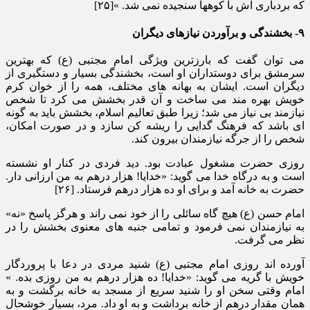
که بردباری اش با کوهها سنجیده نمی شد. »[۲۵]
۹- بخشندگی و برآوردن نیازهای دیگران
می توان گفت که بارزترین ویژگی امام مجتبی (ع) که بهترین
سرمشق برای دوستداران او است، بخشندگی بسیار و دستگیری از
دیگران است. ایشان به بهانه های مختلف، همه را از خوان کرم
خویش بهره مند می ساخت و آن قدر بخشش می کرد تا شخص
نیازمند بی نیاز می شد؛ زیرا طبق تعالیم اسلام، بخشش باید به گونه
ای باشد که فرهنگ گدایی را ریشه کن سازد و در صورت امکان،
شخص را از جرگه نیازمندان بیرون کند.
روزی حضرت مشغول عبادت بود. دید فردی در کنار او نشسته
است و به درگاه خدا می گوید: «خدایا! هزار درهم به من ارزانی دار.
حضرت به خانه آمد و برای او ده هزار درهم فرستاد. [۲۶]
امام حسن (ع) هیچ گاه سائلی را از خود نمی راند و هرگز پاسخ «نه»
به نیازمندان نمی فرمود و تمامی جنبه های معنوی بخشش را در
نظر می گرفت.
آورده اند روزی امام مجتبی (ع) شنید مردی در دعا با پروردگار
خویش با گریه می گوید: «خدایا! ده هزار درهم به من روزی بده. »
امام وقتی سخن او را شنید سریع از مسجد به خانه برگشت و به
همان مقدار درهم از خانه برداشت و به او داد. مرد، بسیار خوشحال