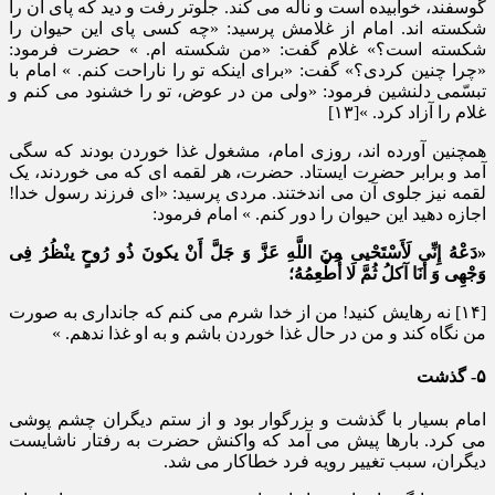
گوسفند، خوابیده است و ناله می کند. جلوتر رفت و دید که پای آن را
شکسته اند. امام از غلامش پرسید: «چه کسی پای این حیوان را
شکسته است؟» غلام گفت: «من شکسته ام. » حضرت فرمود:
«چرا چنین کردی؟» گفت: «برای اینکه تو را ناراحت کنم. » امام با
تبسّمی دلنشین فرمود: «ولی من در عوض، تو را خشنود می کنم و
غلام را آزاد کرد. »[۱۳]
همچنین آورده اند، روزی امام، مشغول غذا خوردن بودند که سگی
آمد و برابر حضرت ایستاد. حضرت، هر لقمه ای که می خوردند، یک
لقمه نیز جلوی آن می اندختند. مردی پرسید: «ای فرزند رسول خدا!
اجازه دهید این حیوان را دور کنم. » امام فرمود:
«دَعْهُ إِنِّی لَأَسْتَحْیی مِنَ اللَّهِ عَزَّ وَ جَلَّ أَنْ یکونَ ذُو رُوحٍ ینْظُرُ فِی
وَجْهِی وَ أَنَا آکلُ ثُمَّ لَا أُطْعِمُهُ؛
[۱۴] نه رهایش کنید! من از خدا شرم می کنم که جانداری به صورت
من نگاه کند و من در حال غذا خوردن باشم و به او غذا ندهم. »
۵- گذشت
امام بسیار با گذشت و بزرگوار بود و از ستم دیگران چشم پوشی
می کرد. بارها پیش می آمد که واکنش حضرت به رفتار ناشایست
دیگران، سبب تغییر رویه فرد خطاکار می شد.