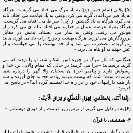
[۵] وقتی (امام حسن (ع)) به یاد مرگ می افتاد می گریست. هرگاه
به یاد قبر می افتاد، گریه می کرد. وقتی به یاد قیامت می افتاد، ناله
می کرد، هرگاه به یاد گذشتن از [پل ] صراط می افتاد، می گریست.
هرگاه به یاد عرضه اعمال بر خداوند می افتاد، ناله ای می کرد و از
هوش می رفت. وقتی به نماز می ایستاد، بدنش در مقابل
پروردگارش می لرزید. هرگاه بهشت و دوزخ را به یاد می آورد، مانند
مارگزیده، مضطرب می شد و از خدا بهشت را می خواست و از
آتش جهنم به او پناه می برد. »
هنگامی که آثار مرگ در چهره اش آشکار شد، او را دیدند که می
گرید. پرسیدند: «چرا می گریید؛ در حالی که مقام والایی نزد خدا و
رسولش دارید و پیامبر (ص) آن سخنان والا گهر را درباره شما
فرموده است؛ شما که بیست مرتبه پیاده، حج به جای آورده و سه
بار همه داراییهای خود را در راه خدا تقسیم کرده اید؟» در پاسخ می
فرمود:
«إِنَّمَا أَبْکی لِخَصْلَتَینِ: لِهَوْلِ الْمُطَّلَعِ وَ فِرَاقِ الْأَحِبَّه؛
[۶] به دو دلیل می گریم: از ترس روز قیامت و از دوری دوستانم. »
۳- همنشینی با قرآن
آن بزرگوار، صوتی زیبا در قرائت قرآن داشت و علوم قرآن را از