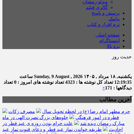
ویدئو رمضان
گالری فیلم
پرسش و پاسخ
پیامک
نرم افزار و کتاب
صفحه اصلی
اینستاگرام
برو بالا
حدیث روز
یکشنبه, ۱۸ مرداد , ۱۴۰۵
Sunday, 9 August , 2026
ساعت
12:19:37
تعداد کل نوشته ها : 4323
تعداد نوشته های امروز : 0
تعداد
دیدگاهها : 171
×
آخرین مطالب
حرم مطهر امام رضا (ع) در لحظه تحویل سال
مصرف زکات
فطره در امور فرهنگی
جلوه‌های بزرگ نصرت الهی در ماه
مبارک رمضان دیده شد
علت حرام بودن روزه ی عید فطر در
احادیث
طریقه خواندن نماز عید فطر و دعای قنوت نماز عید