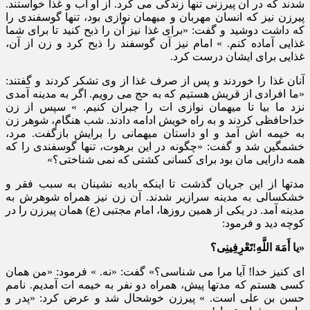
شدند که در آن پیرزنی تنها زندگی می کرد. از او آب و غذا خواستند.
پیرزن نیز که انسان مهربان و میهمان نوازی بود، تنها گوسفندی را
که داشت دوشید و گفت: «برای غذا نیز آن را ذبح کنید تا برای شما
غذایی آماده کنم. » امام نیز آن گوسفند را ذبح کرد و زن از آن،
غذایی برای ایشان درست کرد.
آنان غذا را خوردند و پس از صرف غذا از وی تشکر کردند و گفتند:
«ما افرادی از قریش هستیم که به حج می رویم. اگر به مدینه آمدی
نزد ما بیا تا میهمان نوازی ات را جبران کنیم. » سپس از زن
خداحافظی کردند و به راه خویش ادامه دادند. شب هنگام، شوهر زن
به خیمه اش آمد و او داستان میهمانی را برایش بازگفت. مرد،
خشمگین شد و گفت: «چگونه در این برهوت، تنها گوسفندی را که
همه دارایی مان بود برای کسانی کشتی که نمی شناختی؟»
مدتها از این جریان گذشت تا اینکه بادیه نشینان به سبب فقر و
خشکسالی به مدینه سرازیر شدند. آن زن نیز همراه شوهرش به
مدینه آمد. در یکی از همین روزها، امام مجتبی (ع) همان پیرزن را در
کوچه دید و فرمود:
«یا أَمَهَ اللَّهِ!تَعْرِفِینِی؟
ای کنیز خدا! آیا مرا می شناسی؟» گفت: «نه. » فرمود: «من همان
کسی هستم که مدتها پیش، همراه دو نفر به خیمه ات آمدیم. نامم
حسن بن علی است. » پیرزن خوشحال شد و عرض کرد: «پدر و