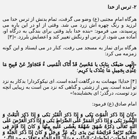
۲- ترس از خدا
هرگاه امام مجتبی (ع) وضو می گرفت، تمام بدنش از ترس خدا می
لرزید و رنگ چهره اش زرد می شد. وقتی از او در این باره می
پرسیدند، می فرمود: «بنده خدا باید وقتی برای بندگی به درگاه او،
آماده می شود، از ترس او رنگش تغییر کند و اعضایش بلرزد. »[۳]
هرگاه برای نماز به مسجد می رفت، کنار در می ایستاد و این گونه
زمزمه می کرد:
«إِلَهِی ضَیفُک بِبَابِک یا مُحْسِنُ قَدْ أَتَاک الْمُسِی ءُ فَتَجَاوَزْ عَنْ قَبِیحِ مَا
عِنْدِی بِجَمِیلِ مَا عِنْدَک یا کرِیم
؛
[۴] خدایا! مهمانت به درگاهت آمده است. ای نیکوکردار! بدکار به نزد
تو آمده است. پس از زشتی و گناهی که نزد من است به زیبایی آنچه
نزد توست، درگذر؛ ای بخشاینده!»
امام صادق (ع) فرمود:
«کانَ إِذَا ذَکرَ الْمَوْتَ بَکی وَ إِذَا ذَکرَ الْقَبْرَ بَکی وَ إِذَا ذَکرَ الْبَعْثَ وَ
النُّشُورَ بَکی وَ إِذَا ذَکرَ الْمَمَرَّ عَلَی الصِّرَاطِ بَکی وَ إِذَا ذَکرَ الْعَرْضَ عَلَی
اللَّهِ تَعَالَی ذِکرُهُ شَهَقَ شَهْقَهً یغْشَی عَلَیهِ مِنْهَا وَ کانَ إِذَا قَامَ فِی
صَلَاتِهِ تَرْتَعِدُ فَرَائِصُهُ بَینَ یدَی رَبِّهِ عَزَّ وَ جَلَّ وَ کانَ إِذَا ذَکرَ الْجَنَّهَ وَ
النَّارَ اضْطَرَبَ اضْطِرَابَ السَّلِیمِ وَ سَأَلَ اللَّهَ الْجَنَّهَ وَ تَعَوَّذَ بِهِ مِنَ النَّار؛