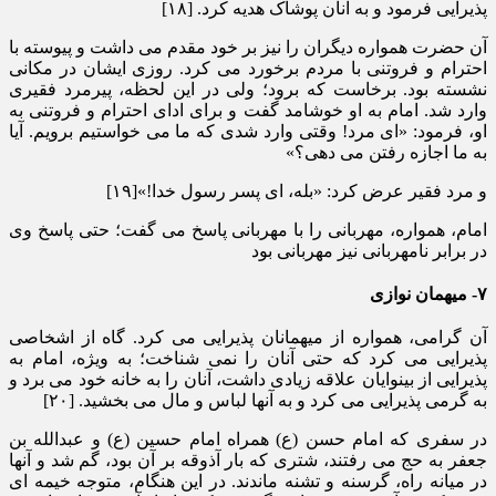
پذیرایی فرمود و به آنان پوشاک هدیه کرد. [۱۸]
آن حضرت همواره دیگران را نیز بر خود مقدم می داشت و پیوسته با
احترام و فروتنی با مردم برخورد می کرد. روزی ایشان در مکانی
نشسته بود. برخاست که برود؛ ولی در این لحظه، پیرمرد فقیری
وارد شد. امام به او خوشامد گفت و برای ادای احترام و فروتنی به
او، فرمود: «ای مرد! وقتی وارد شدی که ما می خواستیم برویم. آیا
به ما اجازه رفتن می دهی؟»
و مرد فقیر عرض کرد: «بله، ای پسر رسول خدا!»[۱۹]
امام، همواره، مهربانی را با مهربانی پاسخ می گفت؛ حتی پاسخ وی
در برابر نامهربانی نیز مهربانی بود
۷- میهمان نوازی
آن گرامی، همواره از میهمانان پذیرایی می کرد. گاه از اشخاصی
پذیرایی می کرد که حتی آنان را نمی شناخت؛ به ویژه، امام به
پذیرایی از بینوایان علاقه زیادی داشت، آنان را به خانه خود می برد و
به گرمی پذیرایی می کرد و به آنها لباس و مال می بخشید. [۲۰]
در سفری که امام حسن (ع) همراه امام حسین (ع) و عبدالله بن
جعفر به حج می رفتند، شتری که بار آذوقه بر آن بود، گم شد و آنها
در میانه راه، گرسنه و تشنه ماندند. در این هنگام، متوجه خیمه ای