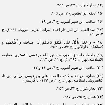
[۱۴] بحارالانوار، ج ۴۳، ص ۳۵۲.
[۱۵] تحفه الواعظین، ج ۲، ص ۱۰۶.
[۱۶] مناقب، ابن شهر آشوب، ج ۴، ص ۱۹.
[۱۷] اسد الغابه، ابن اثیر، دار احیاء التراث العربی، بیروت، ۲۹۳ ق، ج
۲، ص ۱۵.
[۱۸] « وَ جَعَلَ یأْکُلُ حَتَّی اکْتَفَوْا دَعَاهُمْ إِلَی ضِیافَتِهِ وَ أَطْعَمَهُمْ وَ
کَسَاهُمْ» بحارالانوار، ج ۴۳، ص ۳۵۲.
[۱۹] ملحقات احقاق الحق، سید نور الله مرعشی التستری، مطبعه
الاسلامیه، تهران، ۱۳۹۵ ق، ج ۱۱، ص ۱۱۴.
[۲۰] مناقب، ابن شهر آشوب، ج ۴، ص ۱۶ و ۱۷.
[۲۱] همان، ص ۱۶ و کشف الغمه، علی بن عیسی الإربلی، بی تا،
کتابفروشی اسلامیه، تهران، ج ۲، ص ۱۳۳.( با گزینش).
[۲۲] بحارالانوار، ج ۴۳، ص ۲۵۳.
[۲۳] همان، ج ۷۵، ص ۲۸۷.
[۲۴] ناسخ التواریخ، میرزا محمد تقی سپهر، دارالکتب الاسلامیه،