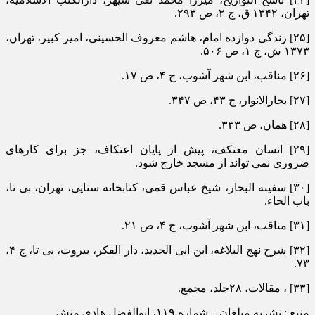
تهران، ۱۳۴۲ ق، ج ۲، ص ۲۹۳.
[۲۵] زندگی دوازده امام، هاشم معروف الحسینی، امیر کبیر، تهران،
۱۳۷۳ ش، ج ۱، ص ۵۰۶.
[۲۶] مناقب، ابن شهر آشوب، ج ۴، ص ۱۷.
[۲۷] بحارالانوار، ج ۴۳، ص ۳۴۷.
[۲۸] همان، ص ۳۳۳.
[۲۹] انسان معتکف، پیش از پایان اعتکاف، جز برای کارهای
ضروری نمی تواند از مسجد خارج شود.
[۳۰] سفینه البحار، شیخ عباس قمی، کتابخانه سنایی، تهران، بی تا،
باب الحاء.
[۳۱] مناقب، ابن شهر آشوب، ج ۴، ص ۲۱.
[۳۲] شرح نهج البلاغه، ابن ابی الحدید، دار الفکر، بیروت، بی تا، ج ۴،
۷۳.
[۳۳] ، مقالات، ۲۸جلد، مجمع.
منبع : نشریه مبلغان – شماره ۱۱۹، ابوالفضل هادی منش