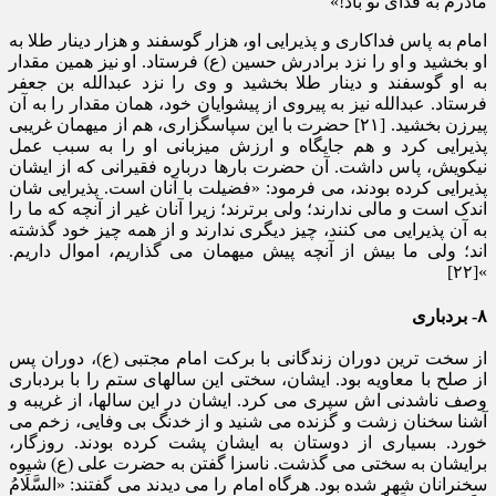
مادرم به فدای تو باد!»
امام به پاس فداکاری و پذیرایی او، هزار گوسفند و هزار دینار طلا به
او بخشید و او را نزد برادرش حسین (ع) فرستاد. او نیز همین مقدار
به او گوسفند و دینار طلا بخشید و وی را نزد عبدالله بن جعفر
فرستاد. عبدالله نیز به پیروی از پیشوایان خود، همان مقدار را به آن
پیرزن بخشید. [۲۱] حضرت با این سپاسگزاری، هم از میهمان غریبی
پذیرایی کرد و هم جایگاه و ارزش میزبانی او را به سبب عمل
نیکویش، پاس داشت. آن حضرت بارها درباره فقیرانی که از ایشان
پذیرایی کرده بودند، می فرمود: «فضیلت با آنان است. پذیرایی شان
اندک است و مالی ندارند؛ ولی برترند؛ زیرا آنان غیر از آنچه که ما را
به آن پذیرایی می کنند، چیز دیگری ندارند و از همه چیز خود گذشته
اند؛ ولی ما بیش از آنچه پیش میهمان می گذاریم، اموال داریم.
»[۲۲]
۸- بردباری
از سخت ترین دوران زندگانی با برکت امام مجتبی (ع)، دوران پس
از صلح با معاویه بود. ایشان، سختی این سالهای ستم را با بردباری
وصف ناشدنی اش سپری می کرد. ایشان در این سالها، از غریبه و
آشنا سخنان زشت و گزنده می شنید و از خدنگ بی وفایی، زخم می
خورد. بسیاری از دوستان به ایشان پشت کرده بودند. روزگار،
برایشان به سختی می گذشت. ناسزا گفتن به حضرت علی (ع) شیوه
سخنرانان شهر شده بود. هرگاه امام را می دیدند می گفتند: «السَّلَامُ