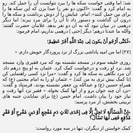
شد؛ اما وقتی خواست سکه ها را ببرد نتوانست آن را حمل کند. رو
به امام کرد و گفت: «اکنون دو نفر را صدا بزن که این سکه ها را
برای من حمل کنند». امام، عبایش را از دوش برداشت و سکه ها را
درون آن گذاشت و دستور داد تا آن را برای مرد ببرند؛ اما دیگر
درهمی در میان نبود که به آن دو نفر بدهد. غلامان حضرت گفتند:
والله ما عندنا درهم؛ دیگر [حتی ] درهمی نداریم، امام فرمود:
«لَکنِّی أَرْجُو أَنْ یکونَ لِی عِنْدَ اللَّهِ أَجْرٌ عَظِیمٌ؛
[۲۷] اما من امید پاداشی بزرگ از نزد پروردگار خویش دارم. »
روزی خلیفه سوم در مسجد نشسته بود که مرد فقیری وارد مسجد
شد. نزد او رفت و درخواست کمک کرد. عثمان به او پنج درهم داد.
آن مرد نگاهی به سکه ها کرد و گفت: «مرا نزد کسی راهنمایی کن
[تا کمک بیش تری به من کند]. » عثمان او را به امام مجتبی (ع) که
همراه حسین (ع) و عبدالله بن جعفر نشسته بودند، فرستاد و گفت:
«نزد آن چند جوان برو و از آنها کمک بخواه. » فقیر نزد آنها رفت و
نیاز خود را بیان داشت. امام حسن (ع) برای نمایاندن جنبه های
تربیتی بخشش، از مرد پرسید:
«إِنَّ الْمَسْأَلَهَ لَا تَحِلُّ إِلَّا فِی إِحْدَی ثَلَاثٍ دَمٍ مُفْجِعٍ أَوْ دَینٍ مُقْرِحٍ أَوْ فَقْرٍ
مُدْقِعٍ فَفِی أَیهَا تَسْأَلُ؟
کمک خواستن از دیگران، تنها در سه مورد رواست: