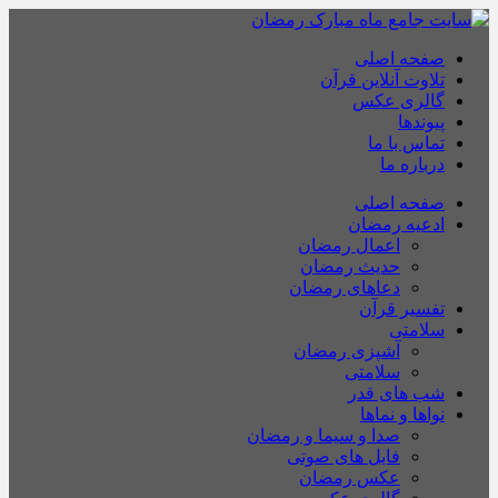
صفحه اصلی
تلاوت آنلاین قرآن
گالری عکس
پیوندها
تماس با ما
درباره ما
صفحه اصلی
ادعیه رمضان
اعمال رمضان
حدیث رمضان
دعاهای رمضان
تفسیر قرآن
سلامتی
آشپزی رمضان
سلامتی
شب های قدر
نواها و نماها
صدا و سیما و رمضان
فایل های صوتی
عکس رمضان