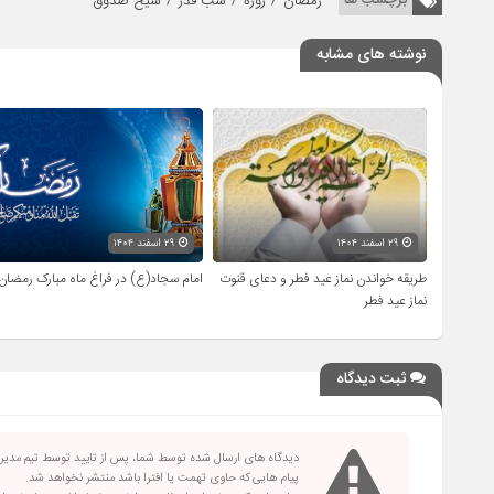
/
/
/
برچسب ها
رمضان
روزه
شب قدر
شیخ صدوق
نوشته های مشابه
۲۹ اسفند ۱۴۰۴
۲۹ اسفند ۱۴۰۴
طریقه خواندن نماز عید فطر و دعای قنوت
امام سجاد(ع) در فراغ ماه مبارک رمضان
نماز عید فطر
ثبت دیدگاه
دیدگاه های ارسال شده توسط شما، پس از تایید توسط تیم مدی
پیام هایی که حاوی تهمت یا افترا باشد منتشر نخواهد شد.