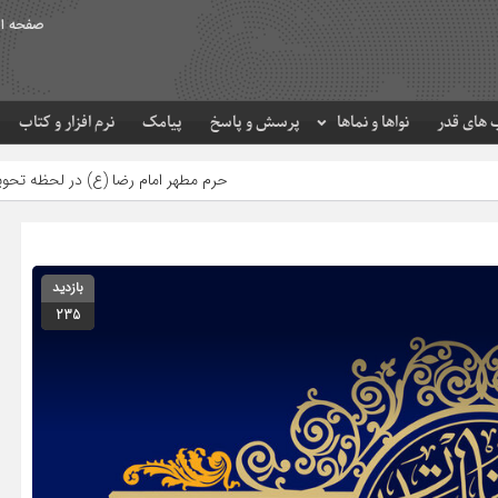
صفحه ا
های قدر
نواها و نماها
پرسش و پاسخ
پیامک
نرم افزار و کتاب
حرم مطهر امام رضا (ع) در لحظه تحویل سال
بازدید
235