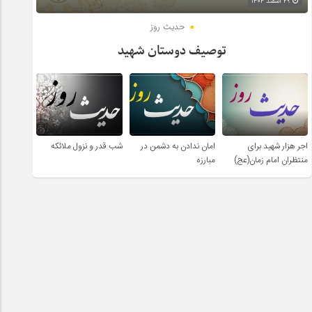
۲۹ اسفند ۱۴۰۴
حدیث روز
توصیف دوستان شهید
اجر هزار شهید برای
امان ندادن به دشمن در
شب قدر و نزول ملائکه
منتظران امام زمان(عج)
مبارزه