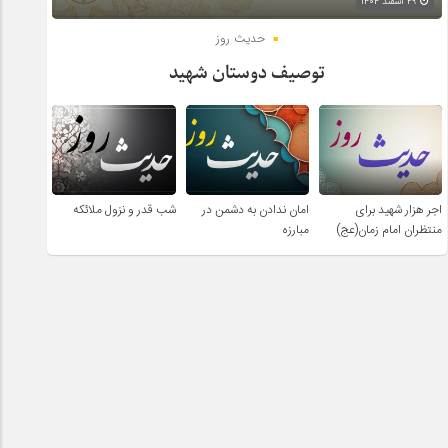
۲۹ اسفند ۱۴۰۴
حدیث روز
توصیف دوستان شهید
اجر هزار شهید برای
امان ندادن به دشمن در
شب قدر و نزول ملائکه
منتظران امام زمان(عج)
مبارزه