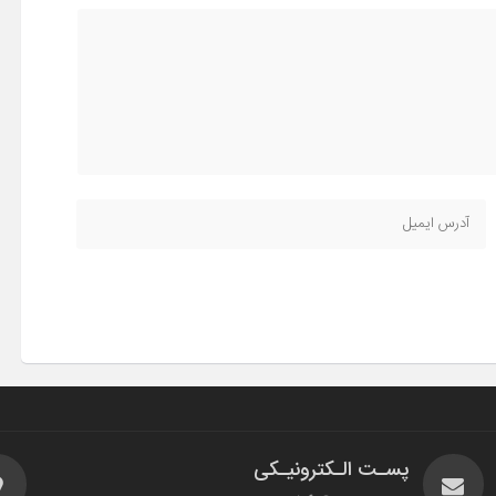
پسـت الـکترونیـکی