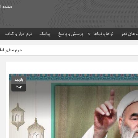
صفحه ا
های قدر
نواها و نماها
پرسش و پاسخ
پیامک
نرم افزار و کتاب
حرم مطهر امام رضا (ع) در لحظه تحویل س
بازدید
202