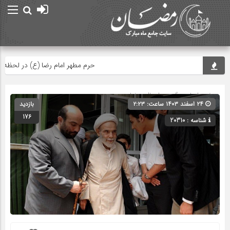
حرم مطهر امام رضا (ع) در لحظه تحوی
صفحه اصلی
» گروه »
اعمال رمضان
۲۴ اسفند ۱۴۰۳ ساعت: ۲:۲۳
بازدید
176
شناسه : 20310