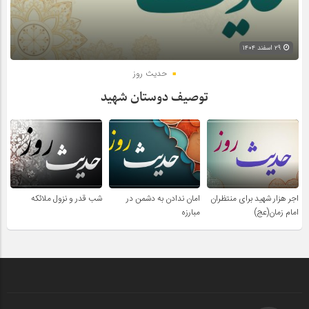
۲۹ اسفند ۱۴۰۴
حدیث روز
توصیف دوستان شهید
اجر هزار شهید برای منتظران
امان ندادن به دشمن در
شب قدر و نزول ملائکه
امام زمان(عج)
مبارزه