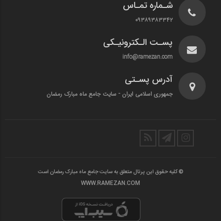
شـماره تمـاس
۰۹۳۸۹۳۸۳۳۴۲
پسـت الـکترونیـکی
info@ramezan.com
آدرس پسـتی
جمهوری اسلامی ایران - سایت جامع ماه مبارک رمضان
© کلیه حقوق این پرتال متعلق به سایت جامع ماه مبارک رمضان است
WWW.RAMEZAN.COM