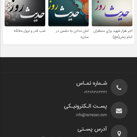
اجر هزار شهید برای منتظران
امان ندادن به دشمن در
شب قدر و نزول ملائکه
امام زمان(عج)
مبارزه
شـماره تمـاس
۰۹۳۸۹۳۸۳۳۴۲
پسـت الـکترونیـکی
info@ramezan.com
آدرس پسـتی