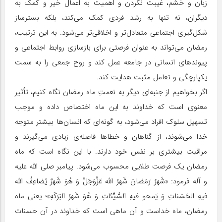
زبان و خشم، غیبت نکردن و اهمیت به اعمال خیر و کمک به
دیگران، نه تنها به رشد فردی کمک می‌کند، بلکه بسترساز
شکل‌گیری اجتماعی متعادل‌تر و اخلاقی‌تر می‌شود. به این ترتیب،
رمضان می‌تواند به عنوان فرصتی برای بازسازی روابط اجتماعی و
پیوندهای انسانی در جامعه عمل کند و روح جمعی را به سمت
یکپارچگی و تعامل مثبت هدایت کند.
اگر بخواهیم از جنبه‌ای دیگر به نعمتِ ماه رمضان نگاه کنیم، تأثیر
معنوی است که خداوند به این ماه اختصاص داده و موجب
تسهیل سلوک افراد می‌شود، به گونه‌ای که انسان‌ها بیشتر متوجه
خدا می‌شوند، از گناهان و خطاها فاصله‌ی زیادی می‌گیرند و
مراقبت بیشتری بر نفس خود دارند. با این نگاه است که ماه
رمضان یک فرصت طلایی محسوب می‌شود. پیامبر صلی الله علیه
و آله فرمود: «شَهرُ رَمَضانَ شَهرُ اللّه عَزَّوَجَلَّ وَ هُوَ شَهرٌ یُضاعِفُ اللّه‏
فیهِ الحَسَناتِ وَ یَمحو فیهِ السَّیِّئاتِ وَ هُوَ شَهرُ البَرَکَهِ»؛ یعنی ماه
رمضان، ماه خداست و آن ماهی است که خداوند در آن حسنات