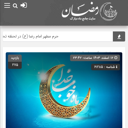
حرم مطهر امام رضا (ع) در لحظه تحویل سا
صفحه اصلی
» گروه »
اعمال رمضان
۱۲ اسفند ۱۴۰۳ ساعت: ۲۳:۴۲
بازدید
275
شناسه : 19285