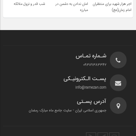
اجر هزار شهید برای منتظران
امان ندادن به دشمن در
شب قدر و نزول ملائکه
امام زمان(عج)
مبارزه
شـماره تمـاس
۰۹۳۸۹۳۸۳۳۴۲
پسـت الـکترونیـکی
info@ramezan.com
آدرس پسـتی
جمهوری اسلامی ایران - سایت جامع ماه مبارک رمضان