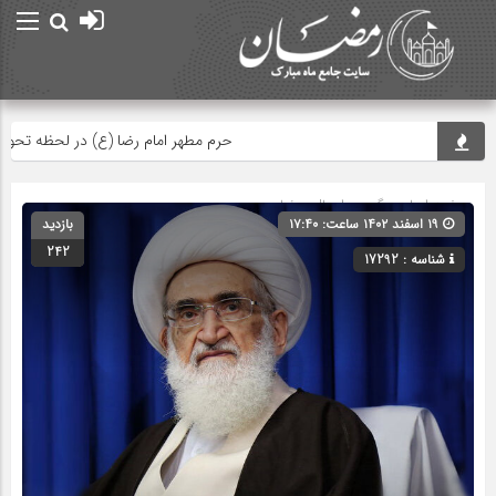
حرم مطهر امام رضا (ع) در لحظه تحویل سا
صفحه اصلی
» گروه »
اعمال رمضان
۱۹ اسفند ۱۴۰۲ ساعت: ۱۷:۴۰
بازدید
242
شناسه : 17292