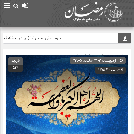
حرم مطهر امام رضا (ع) در لحظه تحویل سا
صفحه اصلی
» گروه »
پیامک رمضان
۱ اردیبهشت ۱۴۰۲ ساعت: ۲۳:۰۵
بازدید
529
شناسه : 16753