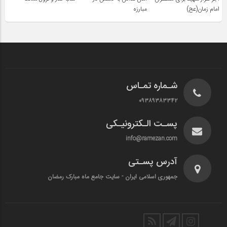
امام زمان(عج)
مبارزه
شـماره تمـاس
۰۹۳۸۹۳۸۳۳۴۲
پسـت الـکترونیـکی
info@ramezan.com
آدرس پسـتی
جمهوری اسلامی ایران - سایت جامع ماه مبارک رمضان