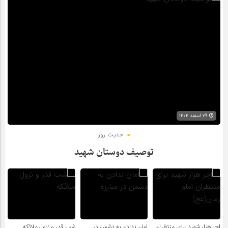
۲۹ اسفند ۱۴۰۴
حدیث روز
توصیف دوستان شهید
اجر هزار شهید برای منتظران
امان ندادن به دشمن در
شب قدر و نزول ملائکه