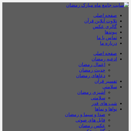
صفحه اصلی
تلاوت آنلاین قرآن
گالری عکس
پیوندها
تماس با ما
درباره ما
صفحه اصلی
ادعیه رمضان
اعمال رمضان
حدیث رمضان
دعاهای رمضان
تفسیر قرآن
سلامتی
آشپزی رمضان
سلامتی
شب های قدر
نواها و نماها
صدا و سیما و رمضان
فایل های صوتی
عکس رمضان