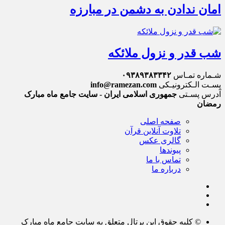
امان ندادن به دشمن در مبارزه
شب قدر و نزول ملائکه
شـماره تمـاس
۰۹۳۸۹۳۸۳۳۴۲
پسـت الـکترونیـکی
info@ramezan.com
آدرس پسـتی
جمهوری اسلامی ایران - سایت جامع ماه مبارک
رمضان
صفحه اصلی
تلاوت آنلاین قرآن
گالری عکس
پیوندها
تماس با ما
درباره ما
© کلیه حقوق این پرتال متعلق به سایت جامع ماه مبارک