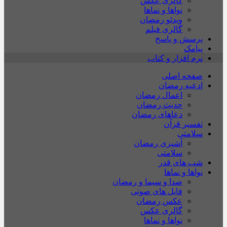
گالری عکس
نواها و نماها
ویدئو رمضان
گالری فیلم
پرسش و پاسخ
پیامک
نرم افزار و کتاب
صفحه اصلی
ادعیه رمضان
اعمال رمضان
حدیث رمضان
دعاهای رمضان
تفسیر قرآن
سلامتی
آشپزی رمضان
سلامتی
شب های قدر
نواها و نماها
صدا و سیما و رمضان
فایل های صوتی
عکس رمضان
گالری عکس
نواها و نماها