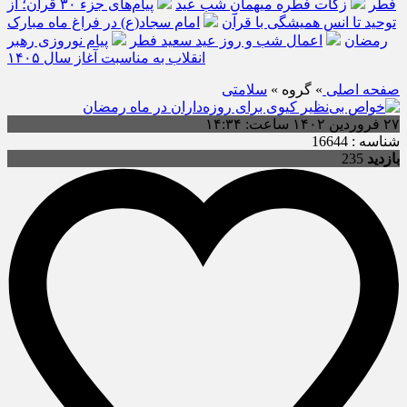
فطر
زکات فطره میهمانِ شب عید
پیام‌های جزء ۳۰ قرآن؛ از
توحید تا انس همیشگی با قرآن
امام سجاد(ع) در فراغ ماه مبارک
رمضان
اعمال شب و روز عید سعید فطر
پیام نوروزی رهبر
انقلاب به مناسبت آغاز سال ۱۴۰۵
صفحه اصلی
» گروه »
سلامتی
۲۷ فروردین ۱۴۰۲ ساعت: ۱۴:۳۴
شناسه : 16644
بازدید
235