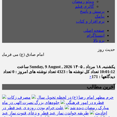
ویدئو رمضان
گالری فیلم
پرسش و پاسخ
پیامک
نرم افزار و کتاب
صفحه اصلی
اینستاگرام
برو بالا
حدیث روز
امام صادق (ع) می فرماید : هر كس
یکشنبه, ۱۸ مرداد , ۱۴۰۵
Sunday, 9 August , 2026
ساعت
10:01:12
تعداد کل نوشته ها : 4323
تعداد نوشته های امروز : 0
تعداد
دیدگاهها : 171
×
آخرین مطالب
حرم مطهر امام رضا (ع) در لحظه تحویل سال
مصرف زکات
فطره در امور فرهنگی
جلوه‌های بزرگ نصرت الهی در ماه
مبارک رمضان دیده شد
علت حرام بودن روزه ی عید فطر در
احادیث
طریقه خواندن نماز عید فطر و دعای قنوت نماز عید