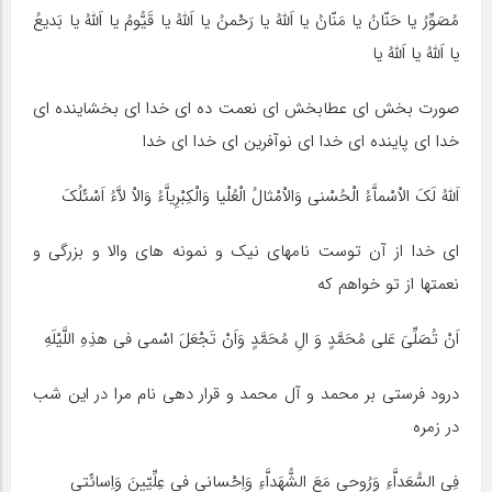
مُصَوِّرُ یا حَنّانُ یا مَنّانُ یا اَللّهُ یا رَحْمنُ یا اَللّهُ یا قَیُّومُ یا اَللّهُ یا بَدیعُ
یا اَللّهُ یا اَللّهُ یا
صورت بخش اى عطابخش اى نعمت ده اى خدا اى بخشاینده اى
خدا اى پاینده اى خدا اى نوآفرین اى خدا اى خدا
اَللّهُ لَکَ الاْسْماَّءُ الْحُسْنى وَالاْمْثالُ الْعُلْیا وَالْکِبْرِیاَّءُ وَالاْ لاَّءُ اَسْئَلُکَ
اى خدا از آن توست نامهاى نیک و نمونه هاى والا و بزرگى و
نعمتها از تو خواهم که
اَنْ تُصَلِّىَ عَلى مُحَمَّدٍ وَ الِ مُحَمَّدٍ وَاَنْ تَجْعَلَ اسْمى فى هذِهِ اللَّیْلَهِ
درود فرستى بر محمد و آل محمد و قرار دهى نام مرا در این شب
در زمره
فِى السُّعَداَّءِ وَرُوحى مَعَ الشُّهَداَّءِ وَاِحْسانى فى عِلِّیّینَ وَاِسائَتى