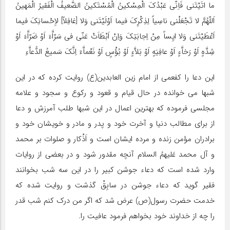
ما اتَیْتَنى فَاِنّى عَبْدُکَ الْمِسْکینُ الْمُسْتَکینُ الضَّعیفُ الْفَقیرُ الْمَهینُ
اَللّهُمَّ لا تَجْعَلْنى ناسِیاً لِذِکْرِکَ فیما اَوْلَیْتَنى وَلا [غافِلاً] لاِِحْسانِکَ فیما
اَعْطَیْتَنى وَلا ایِساً مِنْ اِجابَتِکَ وَاِنْ اَبْطَاَتْ عَنّى فى سَرّاَّءَ اَوْ ضَرّاَّءَ اَوْ
شِدَّهٍ اَوْ رَخاَّءٍ اَوْ عافِیَهٍ اَوْ بَلاَّءٍ اَوْ بُؤْسٍ اَوْ نَعْماَّءَ اِنَّکَ سَمیعُ الدُّعاَّءِ
این دعا را کفعمى از امام زین العابدین(ع) روایت کرده که در این
شبها مى خوانده در حال قیام و قعود و رکوع و سجود و علامه
مجلسى فرموده که بهترین اعمال در این شبها طلب آمرزش و دعا
از براى مطالب دنیا و آخرت خود و پدر و مادر و خویشان خود و
برادران مؤمن زنده و مرده ایشان است و اَذْکار و صلوات بر محمد
و آل محمد عَلیهمُ السلام آنچه مقدور شود و در بعضى از روایات
وارد شده است که دعاء جوشن کبیر را در این سه شب بخوانند
فقیر گوید که دعاء جوشن در سابِقْ گذشت و روایت شده که
خدمت حضرت رسول(ص) عرض شد که اگر من درک کنم شب قدر
را چه از خداوند خود بخواهم فرمود عافیت را.