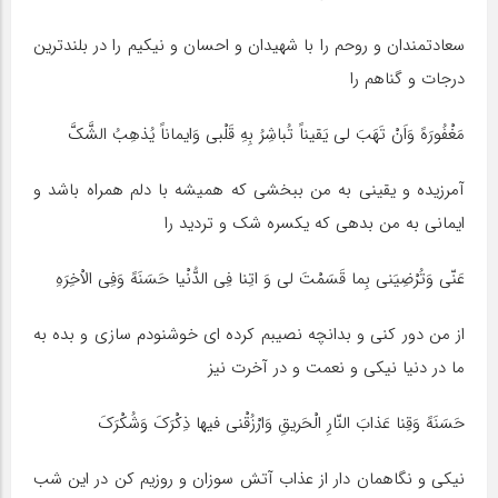
سعادتمندان و روحم را با شهیدان و احسان و نیکیم را در بلندترین
درجات و گناهم را
مَغْفُورَهً وَاَنْ تَهَبَ لى یَقیناً تُباشِرُ بِهِ قَلْبى وَایماناً یُذهِبُ الشَّکَّ
آمرزیده و یقینى به من ببخشى که همیشه با دلم همراه باشد و
ایمانى به من بدهى که یکسره شک و تردید را
عَنّى وَتُرْضِیَنى بِما قَسَمْتَ لى وَ اتِنا فِى الدُّنْیا حَسَنَهً وَفِى الاْخِرَهِ
از من دور کنى و بدانچه نصیبم کرده اى خوشنودم سازى و بده به
ما در دنیا نیکى و نعمت و در آخرت نیز
حَسَنَهً وَقِنا عَذابَ النّارِ الْحَریقِ وَارْزُقْنى فیها ذِکْرَکَ وَشُکْرَکَ
نیکى و نگاهمان دار از عذاب آتش سوزان و روزیم کن در این شب