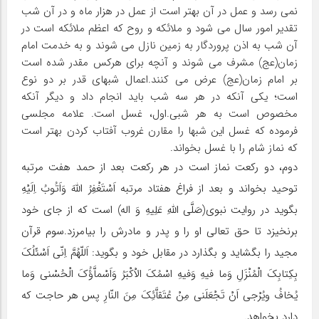
نمى رسد و عمل در آن بهتر است از عمل در هزار ماه و در آن شب
تقدیر امور سال مى شود و ملائکه و روح که اعظم ملائکه است در
آن شب به اذن پروردگار به زمین نازل مى شوند و به خدمت امام
زمان(عج) مشرف مى شوند و آنچه براى هرکس مقدر شده است
بر امام زمان(عج) عرض مى کنند.اعمال شبهاى قدر بر دو نوع
است؛ یکى آنکه در هر سه شب باید انجام داد و دیگر آنکه
مخصوص است به هر شبى.اول، غسل است. علامه مجلسى
فرموده که غسل این شبها را مقارن غروب آفتاب کردن بهتر است
که نماز شام را با غسل بخواند.
دوم، دو رکعت نماز است در هر رکعت بعد از حمد هفت مرتبه
توحید بخواند و بعد از فراغ هفتاد مرتبه اَسْتَغْفِرُ اللّهَ وَاَتُوبُ اِلَیْهِ
بگوید در روایت نبوى(صَلَّى اللَّهِ عَلِیهِ وَ اله) است که از جاى خود
برنخیزد تا حق تعالى او را و پدر و مادرش را بیامرزد.سوم قرآن
مجید را بگشاید و بگذارد در مقابل خود و بگوید: اَللّهُمَّ اِنّى اَسْئَلُکَ
بِکِتابِکَ الْمُنْزَلِ وَما فیهِ وَفیهِ اسْمُکَ الاْکْبَرُ وَاَسْماَّؤُکَ الْحُسْنى وَما
یُخافُ ویُرْجى اَنْ تَجْعَلَنى مِنْ عُتَقاَّئِکَ مِنَ النّارِ پس هر حاجت که
دارد بخواهد.