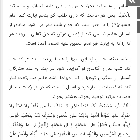
السلام و ۱۰ مرتبه بحق حسن بن على علیه السلام و ۱۰ مرتبه
صفحه اصلی
بِالْحُجَّهِ پس هر حاجت که دارى طلب کن.پنجم زیارت کند امام
حسین(ع) را در خبر است که چون شب قدر مى شود منادى از
اینستاگرام
آسمان هفتم ندا مى کند از بُطنان عرش که حق تعالى آمرزیده هر
که را که به زیارت قبر امام حسین علیه السلام آمده است.
ششم اینکه، احیا بدارد این شبها را همانا روایت شده هر که احیا
کند شب قدر را گناهان او آمرزیده شود هر چند به عدد ستارگان
آسمان و سنگینى کوهها و کیل دریاها باشد.هفتم صد رکعت نماز
کند که فضیلت بسیار دارد و افضل آنست که در هر رکعت بعد از
حمد ده مرتبه توحید بخواند هشتم بخواند:
اَللّهُمَّ اِنّى اَمْسَیْتُ لَکَ عَبْداً داخِراً لا اَمْلِکُ لِنَفْسى نَفْعاً وَلا ضَرّاً وَلا
اَصْرِفُ عَنْها سُوَّءاً اَشْهَدُ بِذلِکَ عَلى نَفْسى وَاَعْتَرِفُ لَکَ بِضَعْفِ قُوَّتى
وَقِلَّهِ حیلَتى فَصَلِّ عَلى مُحَمَّدٍ وَ الِ مُحَمَّدٍ وَاَنْجِزْ لى ما وَعَدْتَنى
وَجَمیعَ الْمُؤْمِنینَ وَالْمُؤْمِناتِ مِنَ الْمَغْفِرَهِ فى هذِهِ اللَّیْلَهِ وَاَتْمِمْ عَلَىَّ