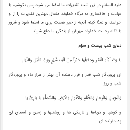
علیه السلام در این شب تقدیرات ما امضا می شود،پس بکوشیم با
عبادت و خاکساری به درگاه خداوند متعال ،بهترین تقدیرات را از او
خواسته و تمنّا کینم آنچه از خیر هست برای ما امضا شود و شرور
با نگاه رحمت خداوند مهربان از زندگی ما دفع شوند.
دعاى شب بیست و سوّم
یا رَبَّ لَیْلَهِ الْقَدْرِ وَجاعِلَها خَیْراً مِنْ اَلْفِ شَهْرٍ وَرَبَّ اللَّیْلِ وَالنَّهارِ
اى پروردگار شب قدر و قرار دهنده آن بهتر از هزار ماه و پروردگار
شب و روز
وَالْجِبالِ وَالْبِحارِ وَالظُّلَمِ والاْنْوارِ وَالاْرْضِ وَالسَّماَّءِ یا بارِئُ یا
و کوهها و دریاها و تاریکى ها و روشنیها و زمین و آسمان اى
پدیدآرنده اى