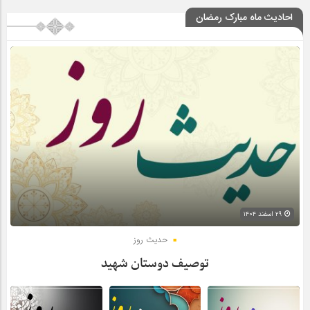
احادیث ماه مبارک رمضان
۲۹ اسفند ۱۴۰۴
حدیث روز
توصیف دوستان شهید