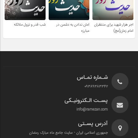
اجر هزار شهید برای منتظران
امان ندادن به دشمن در
شب قدر و نزول ملائکه
امام زمان(عج)
مبارزه
شـماره تمـاس
۰۹۳۸۹۳۸۳۳۴۲
پسـت الـکترونیـکی
info@ramezan.com
آدرس پسـتی
جمهوری اسلامی ایران - سایت جامع ماه مبارک رمضان