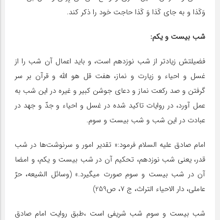
وَکَذا و به جاى کَذا وَ کَذا حاجت خود را ذکر کند.
شب بیست و یکم:
فضیلتش زیادتر از شب نوزدهم است، و باید اعمال آن شب را از
غسل و احیاء و زیارت و نماز، هفت قل هو الله و قرآن بر سر
گرفتن و صد رکعت نماز و دعای جوشن کبیر و غیره در این شب به
عمل آورد، در روایات تاکید شده در غسل و احیاء و جدّ و جهد در
عبادت در این شب و شب بیست و سوم.
امام صادق علیه‏ السلام فرمود:« تقدیر امور و سرنوشت‌ها در شب
قدر، یعنی شب نوزدهم، تحکیم آن در شب بیست و یکم، و امضا
‏آن در شب بیست و سوم صورت می‏گیرد.» (وسائل الشیعه، حرّ
عاملی، دار الاحیاء التراث، ج ۷، ص259)
شب بیست و سوم شب شریفی است ،طبق روایت امام صادق