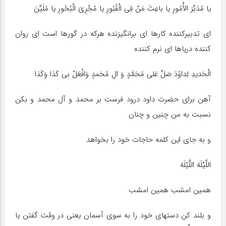
یا مُدَبِّرَ الاُْمُورِ یا باعِثَ مَنْ فِى الْقُبُورِ یا مُجْرِىَ الْبُحُورِ یا مُلَیِّنَ
اى تدبیرکننده کارها اى برانگیزنده هرکه در گورها است اى روان
کننده دریاها اى نرم کننده
الْحَدیدِ لِداوُدَ صَلِّ عَلى مُحَمَّدٍ وَ الِ مُحَمدٍ وَافْعَلْ بى کَذا وَکَذا
آهن براى حضرت داود درود فرست بر محمد و آل محمد و بکن
نسبت به من چنین و چنان
و به جاى این کلمه حاجات خود را بخواهد
اللَّیْلَهَ اللَّیْلَهَ
همین امشب همین امشب
و بلند کن دستهاى خود را به سوى آسمان یعنى در وقت گفتن یا