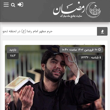
حرم مطهر امام رضا (ع) در لحظه تحویل سال
صفحه اصلی
» گروه »
شب های قدر
۲۰ فروردین ۱۴۰۲ ساعت: ۱۰:۴۰
بازدید
783
شناسه : 16436