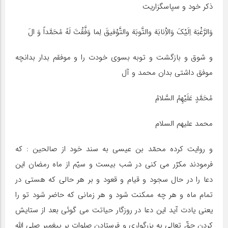
ذکر خود و سپاسگزاریت
وَالرَّغْبَهَ اِلَیْکَ وَالاِْنابَهَ والتَّوبَهَ والتَّوْفیقَ لِما وَفَّقْتَ لَهُ مُحَمَّداً وَ الَ
و شوق و بازگشت و توبه بسوى خودت را و موفقم بدار بدانچه
موفق داشتى بدان محمد و آل
مُحَمَّدٍ عَلَیْهِمُ السَّلامُ
محمد علیهم السلام
و روایت کرده محمّد بن عیسى به سند خود از صالحین : که
فرمودند مکرّر مى کنى در شب بیست و سیّم از ماه رمضان این
دعا را در حال سجود و قیام و قعود و بر هر حالى که هستى در
تمام ماه و هر چه ممکنت شود و هر زمانى که حاضر شود تو را
یعنى یادت آید این دعا در روزگار حیاتت مى گوئى بعد از ستایش
کردن حقّ تعالى به بزرگوارى و فرستادن صلوات بر پیغمبر صلى الله