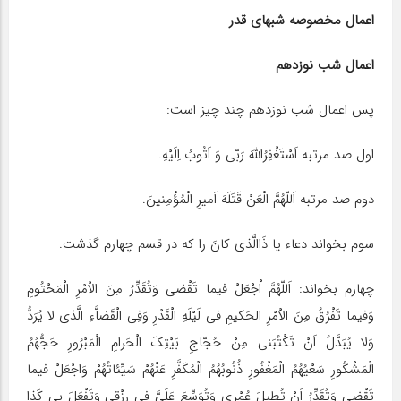
اعمال مخصوصه شبهاى قدر
اعمال شب نوزدهم
پس اعمال شب نوزدهم چند چیز است:
اول صد مرتبه اَسْتَغْفِرُاللّهَ رَبّى وَ اَتُوبُ اِلَیْهِ.
دوم صد مرتبه اَللّهُمَّ الْعَنْ قَتَلَهَ اَمیرِ الْمُؤْمِنینَ.
سوم بخواند دعاء یا ذَاالَّذى کانَ را که در قسم چهارم گذشت.
چهارم بخواند: اَللّهُمَّ اْجْعَلْ فیما تَقْضى وَتُقَدِّرُ مِنَ الاْمْرِ الْمَحْتُومِ
وَفیما تَفْرُقُ مِنَ الاْمْرِ الحَکیمِ فى لَیْلَهِ الْقَدْرِ وَفِى الْقَضاَّءِ الَّذى لا یُرَدُّ
وَلا یُبَدَّلُ اَنْ تَکْتُبَنى مِنْ حُجّاجِ بَیْتِکَ الْحَرامِ الْمَبْرُورِ حَجُّهُمُ
الْمَشْکُورِ سَعْیُهُمُ الْمَغْفُورِ ذُنُوبُهُمُ الْمُکَفَّرِ عَنْهُمْ سَیِّئاتُهُمْ وَاجْعَلْ فیما
تَقْضى وَتُقَدِّرُ اَنْ تُطیلَ عُمْرى وَتُوَسِّعَ عَلَىَّ فى رِزْقى وَتَفْعَلَ بى کَذا