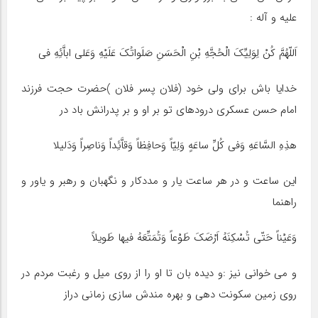
علیه و آله :
اَللّهُمَّ کُنْ لِوَلِیِّکَ الْحُجَّهِ بْنِ الْحَسَنِ صَلَواتُکَ عَلَیْهِ وَعَلى اباَّئِهِ فى
خدایا باش براى ولى خود (فلان پسر فلان )حضرت حجت فرزند
امام حسن عسکرى درودهاى تو بر او و بر پدرانش باد در
هذِهِ السَّاعَهِ وَفى کُلِّ ساعَهٍ وَلِیّاً وَحافِظاً وَقاَّئِداً وَناصِراً وَدَلیلا
این ساعت و در هر ساعت یار و مددکار و نگهبان و رهبر و یاور و
راهنما
وَعَیْناً حَتّى تُسْکِنَهُ اَرْضَکَ طَوْعاً وَتُمَتِّعَهُ فیها طَویلاً
و مى خوانى نیز :و دیده بان تا او را از روى میل و رغبت مردم در
روى زمین سکونت دهى و بهره مندش سازى زمانى دراز