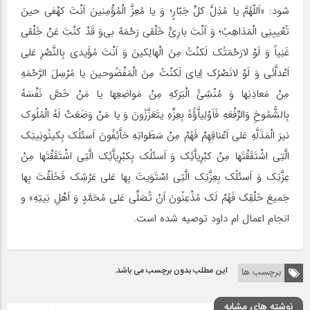
شود: «اَللّهُمَّ یا مُذِلَّ کلِّ جَبّارٍ؛ وَ یا مُعِزَّ الْمُؤْمِنینَ اَنْتَ کهْفی حینَ
تُعْیینِی الْمَذاهِبُ؛ وَ اَنْتَ بارِئُ خَلْقی رَحْمَهً بی‌وَ قَدْ کنْتَ عَنْ خَلْقی
غَنِیاً وَ لَوْ لارَحْمَتُک لَکنْتُ مِنَ الْهالِکینَ وَ اَنْتَ مُؤَیدی بِالنَّصْرِ عَلی
اَعْداَّئی وَ لَوْ لانَصْرُک اِیای لَکنْتُ مِنَ الْمَفْضُوحینَ یا مُرْسِلَ الرَّحْمَهِ
مِنْ مَعادِنِها وَ مُنْشِئَ الْبَرَکهِ مِنْ مَواضِعِها یا مَنْ خَصَّ نَفْسَهُ
بِالشُّمُوخِ وَالرِّفْعَهِ فَاَوْلِیاَّؤُهُ بِعِزِّهِ یتَعَزَّزُونَ وَ یا مَنْ وَضَعَتْ لَهُ الْمُلُوک
نیرَ الْمَذَلَّهِ عَلی اَعْناقِهِمْ فَهُمْ مِنْ سَطَواتِهِ خاَّئِفُونَ اَسئَلُک بِکینُونِیتِک
الَّتِی اشْتَقَقْتَها مِنْ کبْرِیاَّئِک وَ اَسئَلُک بِکبْرِیاَّئِک الَّتِی اشْتَقَقْتَها مِنْ
عِزَّتِک وَ اَسئَلُک بِعِزَّتِک الَّتِی اسْتَوَیتَ بِها عَلی عَرْشِک فَخَلَقْتَ بِها
جَمیعَ خَلْقِک فَهُمْ لَک مُذْعِنُونَ اَنْ تُصَلِّی عَلی مُحَمَّدٍ وَ اَهْلِ بَیتِهِ» و
انجام اعمال ام داود توصیه شده است.
این مطلب بدون برچسب می باشد.
برچسب ها
نوشته های مشابه