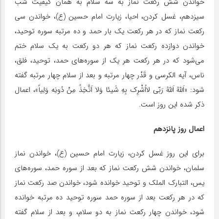
خواندن شش رکعت نماز به سه سلام به همان کیفیت شب
سیزدهم، غسل کردن، احیا، زیارت امام حسین (ع)، خواندن سی
رکعت نماز که در هر رکعت یک بار حمد و ده مرتبه سوره توحید،
خواندن دوازده رکعت نماز که هر دو رکعت به یک سلام ختم
می‌شود که در هر رکعت هر یک از سوره‌های حمد، توحید، فلق،
ناس، آیه الکرسی و قَدْر چهار مرتبه و بعد از سلام چهار مرتبه گفته
شود: «اَللهُ اَللهُ رَبّی لااُشْرِک بِهِ شَیئا وَلا اَتَّخِذُ مِنْ دُونِه وَلِیاً»، اعمال
ذکر شده این روز است.
اعمال روز پانزدهم
برای این روز غسل کردن، زیارت امام حسین (ع)، خواندن نماز
سلمان، خواندن شش رکعت نماز که بعد از سوره حمد، سوره‌های
یس، التبارک الملک و توحید خوانده شود، خواندن صد رکعت نماز
که در هر رکعت بعد از سوره حمد سوره توحید ده مرتبه خوانده
شود، خواندن چهار رکعت نماز به دو سلام، و بعد از سلام گفته