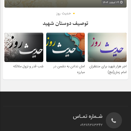
۲۹ اسفند ۱۴۰۴
حدیث روز
توصیف دوستان شهید
اجر هزار شهید برای منتظران
امان ندادن به دشمن در
شب قدر و نزول ملائکه
امام زمان(عج)
مبارزه
شـماره تمـاس
۰۹۳۸۹۳۸۳۳۴۲