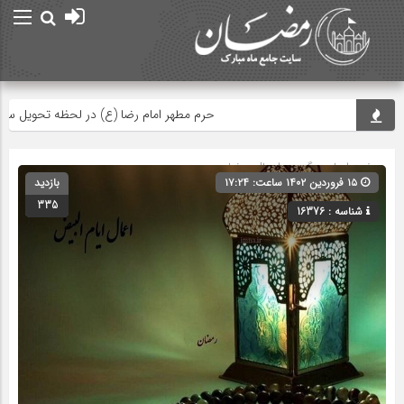
حرم مطهر امام رضا (ع) در لحظه تحویل سال
صفحه اصلی
» گروه »
اعمال رمضان
۱۵ فروردین ۱۴۰۲ ساعت: ۱۷:۲۴
بازدید
335
شناسه : 16376