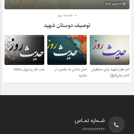
۲۹ اسفند ۱۴۰۴
حدیث روز
توصیف دوستان شهید
اجر هزار شهید برای منتظران
امان ندادن به دشمن در
شب قدر و نزول ملائکه
امام زمان(عج)
مبارزه
شـماره تمـاس
۰۹۳۸۹۳۸۳۳۴۲