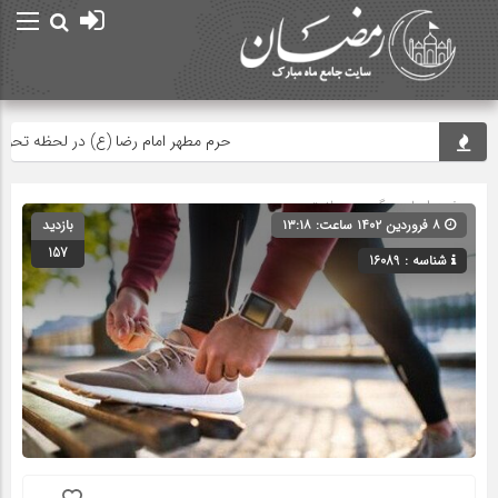
حرم مطهر امام رضا (ع) در لحظه تحویل سا
صفحه اصلی
» گروه »
سلامتی
۸ فروردین ۱۴۰۲ ساعت: ۱۳:۱۸
بازدید
157
شناسه : 16089