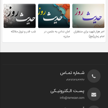
اجر هزار شهید برای منتظران
امان ندادن به دشمن در
شب قدر و نزول ملائکه
امام زمان(عج)
مبارزه
شـماره تمـاس
۰۹۳۸۹۳۸۳۳۴۲
پسـت الـکترونیـکی
info@ramezan.com