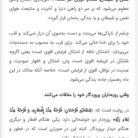
معلوم مى‌شود که بر سر دو راهى دنیا و آخرت، و متابعت هواى
نفس و شیطان و یا بندگى رحمان قرار گیرد».
چشم از ناپاکی‌ها می‌بندد و دست به‌سوی آن دراز نمی‌کند و قلب
خود را برای خدا خالی می‌کند. برای قرب به محبوب به مستحبات
می‌پردازد: «امتثال نافله از امتثال فرایض اقوى است؛ یعنى اگرچه
مُمْتَثَل در فریضه اقوى است، ولى امتثال و اظهار عبودیت و
عبدیت در نوافل، اقوى از فرایض است». خلاصه آنکه سالک در این
ماه رهسپار جاده بندگی می‌شود.
وقتی روزه‌داران پروردگار خود را ملاقات می‌کنند
در روایت است که: «
لِلصّائِمِ فَرْحَتانِ: فَرْحَهٌ عِنْدَ إِفْطارِهِ، وَ فَرْحَهٌ عِنْدَ
لِقاءِ رَبِّهِ»
روزه‌دار دو خوشحالی دارد: یکی هنگام افطار و دیگری
هنگام دیدار پروردگار. البته این در صورتی است که در فطور و