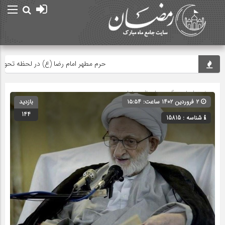
حرم مطهر امام رضا (ع) در لحظه تحویل سا
صفحه اصلی
» گروه »
اعمال رمضان
۲ فروردین ۱۴۰۲ ساعت: ۱۵:۵۴
بازدید
144
شناسه : 15815