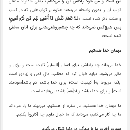
من است و من خود پاداش آن را می‌دهم
.» یعنی خداوند متعال
ثواب آن را بدون واسطه می‌دهد؛ علاوه بر ثواب‌هایی که در کتاب
و سنت ذکر شده است: «
فَلاَ تَعْلَمُ نَفْسٌ مَّآ أُخْفِی لَهُم مِّن قُرَّهِ أَعْینٍ؛
پس هیچ‌کس نمی‌داند که چه چشم‌روشنی‌هایی برای آنان مخفی
شده است
».
مهمان خدا هستیم
خدا می‌داند چه پاداشی برای اعمال [انسان] ثابت است و برای او
مقرر می‌شود. نباید خیال کرد که مطلب، مالِ کمی و زیادی است
[بلکه مربوط به] کیفیت است؛ برای خدا باشد، کم باشد[سودمند
است] و برای خدا نباشد زیاد[هم] باشد؛ بی‌فایده است.
ما مهمان خدا هستیم، در سفره او هستیم. می‌بیند ما را، می‌داند
ما چه کار می‌کنیم، می‌داند که ما خیال داریم چه [کاری] بکنیم.
صورت آخرت ما با بندگی در دنیا شکل می‌گیرد