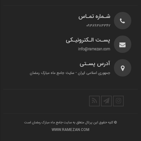
شـماره تمـاس
۰۹۳۸۹۳۸۳۳۴۲
پسـت الـکترونیـکی
info@ramezan.com
آدرس پسـتی
جمهوری اسلامی ایران - سایت جامع ماه مبارک رمضان
© کلیه حقوق این پرتال متعلق به سایت جامع ماه مبارک رمضان است
WWW.RAMEZAN.COM