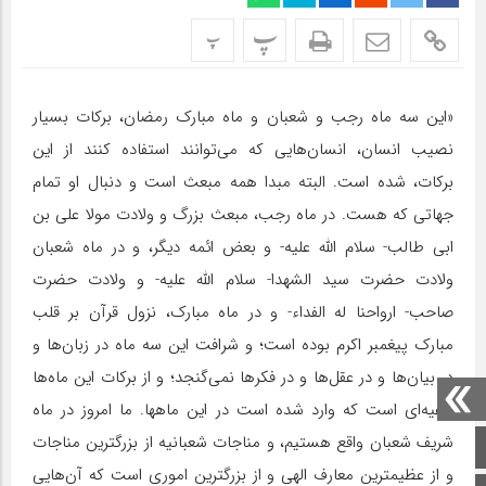
پ
پ
«این سه ماه رجب و شعبان و ماه مبارک رمضان، برکات بسیار
نصیب انسان، انسان‌هایی که می‌توانند استفاده کنند از این
برکات، شده است. البته مبدا همه مبعث است و دنبال او تمام
جهاتی که هست. در ماه رجب، مبعث بزرگ و ولادت مولا علی بن
ابی طالب- سلام الله علیه- و بعض ائمه دیگر، و در ماه شعبان
ولادت حضرت سید الشهدا- سلام الله علیه- و ولادت حضرت
صاحب- ارواحنا له الفداء- و در ماه مبارک، نزول قرآن بر قلب
مبارک پیغمبر اکرم بوده است؛ و شرافت این سه ماه در زبان‌ها و
در بیان‌ها و در عقل‌ها و در فکر‌ها نمی‌گنجد؛ و از برکات این ماه‌ها
ادعیه‌ای است که وارد شده است در این ماهها. ما امروز در ماه
شریف شعبان واقع هستیم، و مناجات شعبانیه از بزرگترین مناجات
صفحه اصلی
و از عظیمترین معارف الهی و از بزرگترین اموری است که آن‌هایی