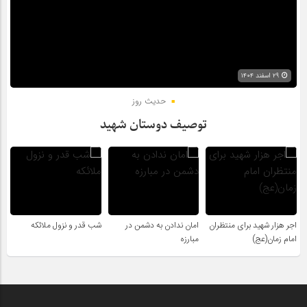
۲۹ اسفند ۱۴۰۴
حدیث روز
توصیف دوستان شهید
اجر هزار شهید برای منتظران
امان ندادن به دشمن در
شب قدر و نزول ملائکه
امام زمان(عج)
مبارزه