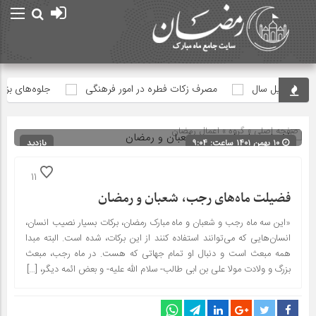
ظه تحویل سال
مصرف زکات فطره در امور فرهنگی
جلوه‌های بزرگ 
صفحه اصلی
» گروه »
اعمال رمضان
۱۰ بهمن ۱۴۰۱ ساعت: ۹:۰۴
بازدید
189
شناسه : 15659
11
فضیلت ماه‌های رجب، شعبان و رمضان
«این سه ماه رجب و شعبان و ماه مبارک رمضان، برکات بسیار نصیب انسان،
انسان‌هایی که می‌توانند استفاده کنند از این برکات، شده است. البته مبدا
همه مبعث است و دنبال او تمام جهاتی که هست. در ماه رجب، مبعث
بزرگ و ولادت مولا علی بن ابی طالب- سلام الله علیه- و بعض ائمه دیگر، […]