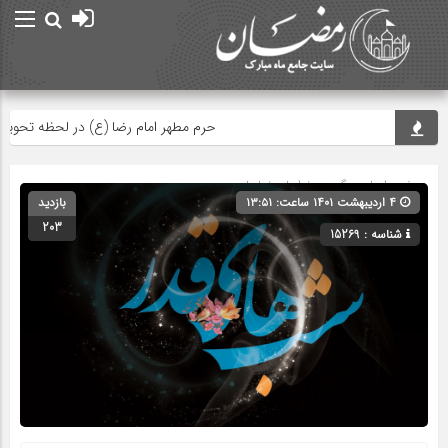
حرم مطهر امام رضا (ع) در لحظه تحویل سا
صفحه اصلی
» گروه »
نواها و نماها
۴ اردیبهشت ۱۴۰۱ ساعت: ۱۳:۵۱
بازدید
203
شناسه : 15269