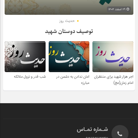
۲۹ اسفند ۱۴۰۴
حدیث روز
توصیف دوستان شهید
اجر هزار شهید برای منتظران
امان ندادن به دشمن در
شب قدر و نزول ملائکه
امام زمان(عج)
مبارزه
شـماره تمـاس