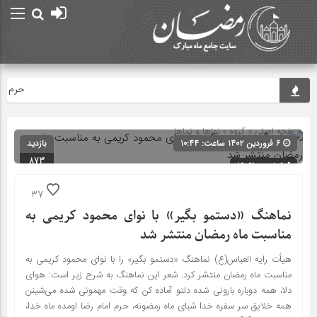
حرم مطهر
صفحه اصلی
» گروه »
نواها و نماها
۶ فروردین ۱۴۰۲ ساعت: ۱۰:۴۴
بازدید
873
شناسه : 16061
37
نماهنگ «دستمو بگیر» با نوای محمود کریمی به
مناسبت ماه رمضان منتشر شد
هیأت رایه العباس(ع) نماهنگ «دستمو بگیر» را با نوای محمود کریمی به
مناسبت ماه رمضان منتشر کرد. شعر این نماهنگ به شرح زیر است: هوای
دلا، همه دوباره بارونی شده دلتو آماده کن که وقت مهمونی شده می‌شینن
همه خلایق سر سفره‌ خدا شبای ماه رمضونه، حرم امام رضا اومده ماه خدا،