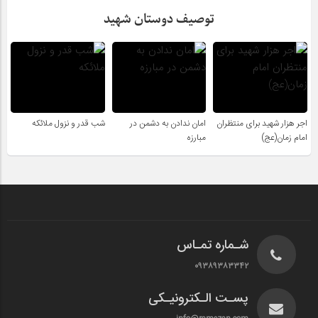
توصیف دوستان شهید
اجر هزار شهید برای منتظران
امان ندادن به دشمن در
شب قدر و نزول ملائکه
امام زمان(عج)
مبارزه
شـماره تمـاس
۰۹۳۸۹۳۸۳۳۴۲
پسـت الـکترونیـکی