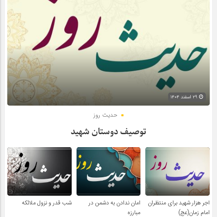
۲۹ اسفند ۱۴۰۴
حدیث روز
توصیف دوستان شهید
اجر هزار شهید برای منتظران
امان ندادن به دشمن در
شب قدر و نزول ملائکه
امام زمان(عج)
مبارزه