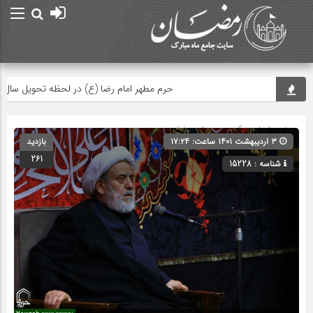
حرم مطهر امام رضا (ع) در لحظه تحویل سال
صفحه اصلی
» گروه »
ویدئو رمضان
۳ اردیبهشت ۱۴۰۱ ساعت: ۱۷:۲۴
بازدید
261
شناسه : 15228