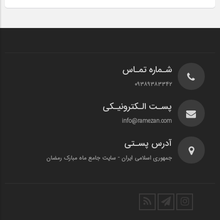
شـماره تمـاس
۰۹۳۸۹۳۸۳۳۴۲
پسـت الـکترونیـکی
info@ramezan.com
آدرس پسـتی
جمهوری اسلامی ایران - سایت جامع ماه مبارک رمضان