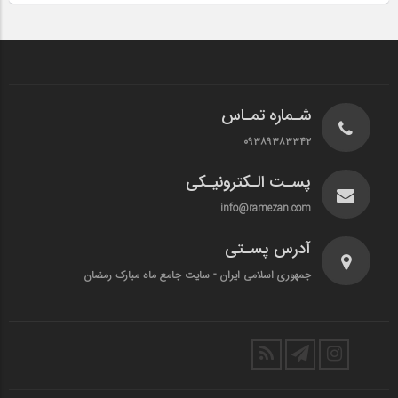
شـماره تمـاس
۰۹۳۸۹۳۸۳۳۴۲
پسـت الـکترونیـکی
info@ramezan.com
آدرس پسـتی
جمهوری اسلامی ایران - سایت جامع ماه مبارک رمضان