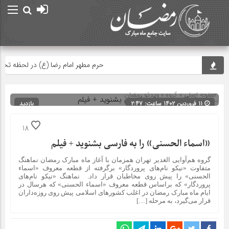
حرم مطهر امام رضا (ع) در لحظه تحویل
صفحه اصلی
» گروه »
ویدئو رمضان
۱۱ فروردین ۱۴۰۲ ساعت: ۲:۴۷
بازدید
280
شناسه : 16170
18
«اسماء الحسنی» را به فارسی بشنوید + فیلم
گروه هم‌آوایی الغدیر تهران همزمان با آغاز ماه مبارک رمضان نماهنگ
متفاوت «نیکو نام‌های پروردگار» برگرفته از قطعه معروف «اسماء
الحسنی» را پیش روی مخاطبان قرار داد. نماهنگ «نیکو نام‌های
پروردگار» که براساس قطعه معروف «اسماء الحسنی» که هرسال در
ایام ماه مبارک رمضان در اغلب کشورهای اسلامی پیش روی روزه‌داران
قرار می‌گیرد، به مرحله […]