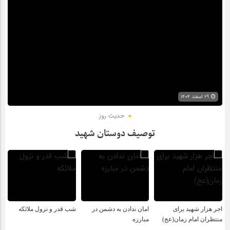
۲۹ اسفند ۱۴۰۴
حدیث روز
توصیف دوستان شهید
اجر هزار شهید برای
امان ندادن به دشمن در
شب قدر و نزول ملائکه
منتظران امام زمان(عج)
مبارزه