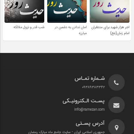
اجر هزار شهید برای منتظران
امان ندادن به دشمن در
شب قدر و نزول ملائکه
امام زمان(عج)
مبارزه
شـماره تمـاس
۰۹۳۸۹۳۸۳۳۴۲
پسـت الـکترونیـکی
info@ramezan.com
آدرس پسـتی
جمهوری اسلامی ایران - سایت جامع ماه مبارک رمضان