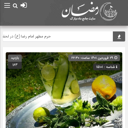
حرم مطهر امام رضا (ع) در لحظه تحویل
صفحه اصلی
» گروه »
سلامتی
۲۹ فروردین ۱۴۰۱ ساعت: ۲۲:۳۰
بازدید
163
شناسه : 15101