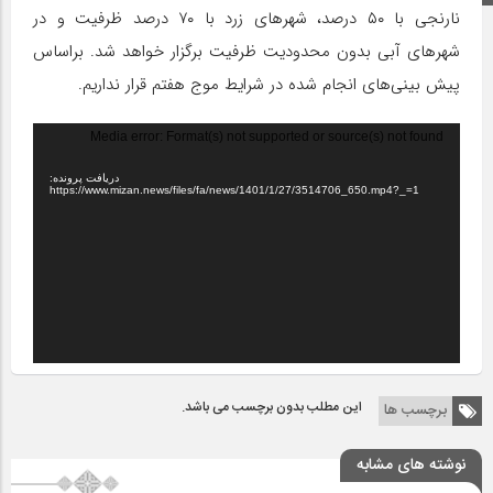
نارنجی با ۵۰ درصد، شهر‌های زرد با ۷۰ درصد ظرفیت و در
شهر‌های آبی بدون محدودیت ظرفیت برگزار خواهد شد. براساس
پیش بینی‌های انجام شده در شرایط موج هفتم قرار نداریم.
نمایشگر
Media error: Format(s) not supported or source(s) not found
ویدیو
دریافت پرونده:
https://www.mizan.news/files/fa/news/1401/1/27/3514706_650.mp4?_=1
این مطلب بدون برچسب می باشد.
برچسب ها
نوشته های مشابه