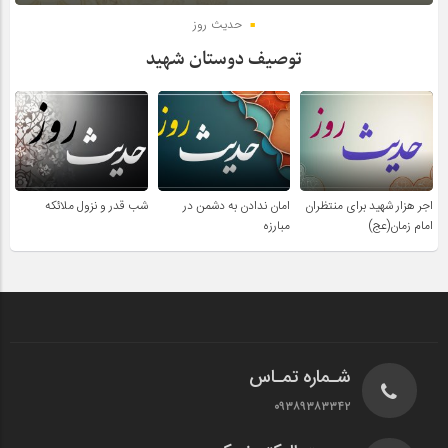
حدیث روز
توصیف دوستان شهید
اجر هزار شهید برای منتظران
امان ندادن به دشمن در
شب قدر و نزول ملائکه
امام زمان(عج)
مبارزه
شـماره تمـاس
۰۹۳۸۹۳۸۳۳۴۲