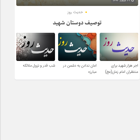
۲۹ اسفند ۱۴۰۴
حدیث روز
توصیف دوستان شهید
اجر هزار شهید برای
امان ندادن به دشمن در
شب قدر و نزول ملائکه
منتظران امام زمان(عج)
مبارزه