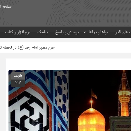
صفحه ا
های قدر
نواها و نماها
پرسش و پاسخ
پیامک
نرم افزار و کتاب
حرم مطهر امام رضا (ع) در لحظه تحویل سال
بازدید
213