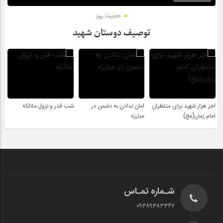
حدیث روز
توصیف دوستان شهید
اجر هزار شهید برای منتظران
امان ندادن به دشمن در
شب قدر و نزول ملائکه
امام زمان(عج)
مبارزه
شـماره تمـاس
۰۹۳۸۹۳۸۳۳۴۲