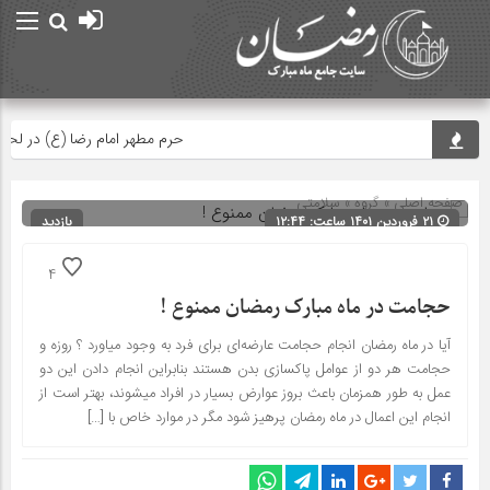
حرم مطهر امام رضا (ع) در لحظه تح
صفحه اصلی
» گروه »
سلامتی
۲۱ فروردین ۱۴۰۱ ساعت: ۱۲:۴۴
بازدید
183
شناسه : 14722
4
حجامت در ماه مبارک رمضان ممنوع !
آیا در ماه رمضان انجام حجامت عارضه‌ای برای فرد به وجود میاورد ؟ روزه و
حجامت هر دو از عوامل پاکسازی بدن هستند بنابراین انجام دادن این دو
عمل به طور همزمان باعث بروز عوارض بسیار در افراد میشوند، بهتر است از
انجام این اعمال در ماه رمضان پرهیز شود مگر در موارد خاص با […]