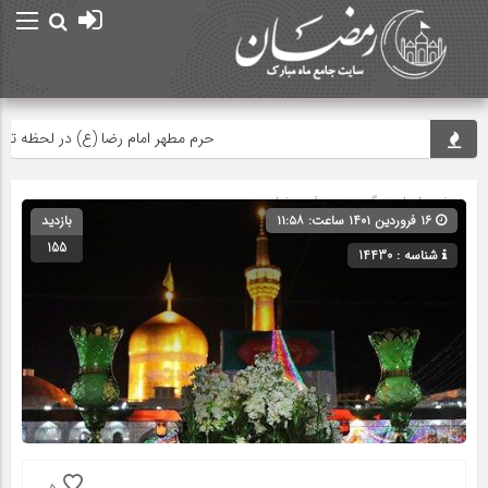
حرم مطهر امام رضا (ع) در لحظه تحوی
صفحه اصلی
» گروه »
ویدئو رمضان
۱۶ فروردین ۱۴۰۱ ساعت: ۱۱:۵۸
بازدید
155
شناسه : 14430