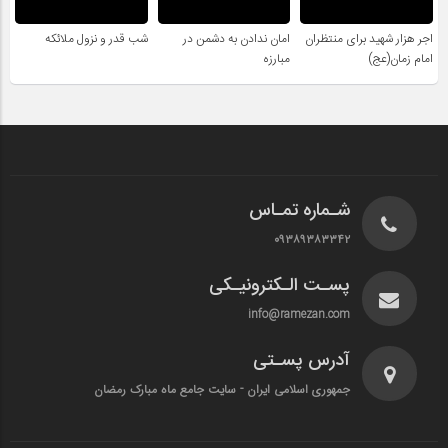
اجر هزار شهید برای منتظران
امان ندادن به دشمن در
شب قدر و نزول ملائکه
امام زمان(عج)
مبارزه
شـماره تمـاس
۰۹۳۸۹۳۸۳۳۴۲
پسـت الـکترونیـکی
info@ramezan.com
آدرس پسـتی
جمهوری اسلامی ایران - سایت جامع ماه مبارک رمضان