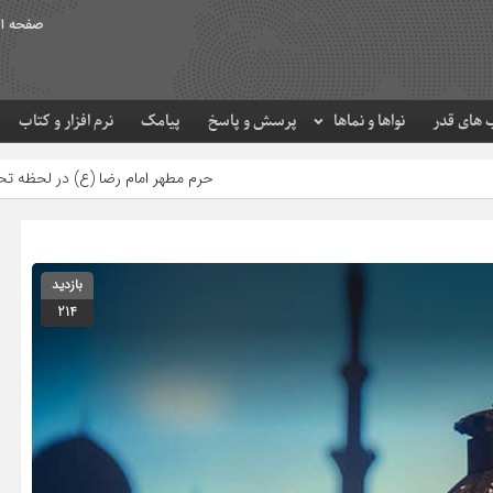
صفحه ا
های قدر
نواها و نماها
پرسش و پاسخ
پیامک
نرم افزار و کتاب
حرم مطهر امام رضا (ع) در لحظه تحویل سال
بازدید
214