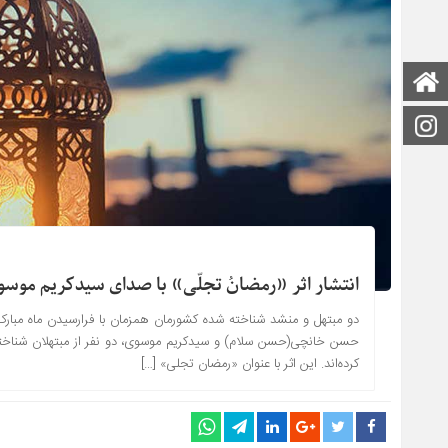
صفحه اصلی
اینستاگرام
انتشار اثر «رمضانُ تجلّی» با صدای سیدکریم موس
دو مبتهل و منشد شناخته شده کشورمان همزمان با فرارسیدن ماه مبارک
حسن خانچی(حسن سلام) و سیدکریم موسوی، دو نفر از مبتهلان شناخته 
کرده‌اند. این اثر با عنوان «رمضان تجلی» […]