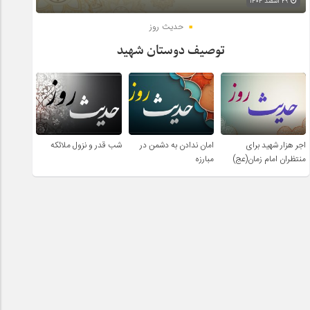
۲۹ اسفند ۱۴۰۴
حدیث روز
توصیف دوستان شهید
اجر هزار شهید برای
امان ندادن به دشمن در
شب قدر و نزول ملائکه
منتظران امام زمان(عج)
مبارزه