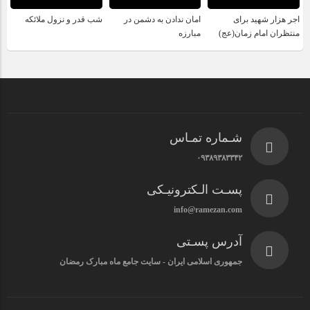
اجر هزار شهید برای
امان ندادن به دشمن در
شب قدر و نزول ملائکه
منتظران امام زمان(عج)
مبارزه
شـماره تمـاس
۰۹۳۸۹۳۸۳۳۴۲
پسـت الـکترونیـکی
info@ramezan.com
آدرس پسـتی
جمهوری اسلامی ایران - سایت جامع ماه مبارک رمضان