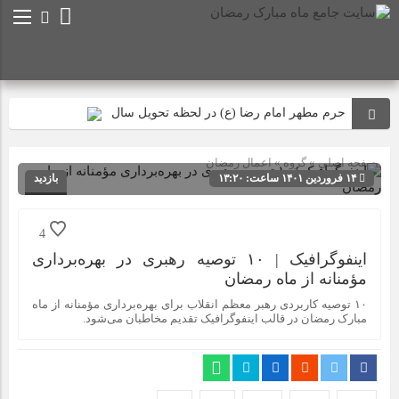
حرم مطهر امام رضا (ع) در لحظه تحویل سال
مصرف زکات فطره در امور فرهنگی
صفحه اصلی
» گروه »
اعمال رمضان
جلوه‌های بزرگ نصرت الهی در ماه مبارک رمضان دیده شد
۱۴ فروردین ۱۴۰۱ ساعت: ۱۳:۲۰
بازدید
علت حرام بودن روزه ی عید فطر در احادیث
162
شناسه : 14325
طریقه خواندن نماز عید فطر و دعای قنوت نماز عید فطر
4
اینفوگرافیک | ۱۰ توصیه رهبری در بهره‌برداری
زکات فطره میهمانِ شب عید
مؤمنانه از ماه رمضان
پیام‌های جزء ۳۰ قرآن؛ از توحید تا انس همیشگی با قرآن
۱۰ توصیه کاربردی رهبر معظم انقلاب برای بهره‌برداری مؤمنانه از ماه
امام سجاد(ع) در فراغ ماه مبارک رمضان
مبارک رمضان در قالب اینفوگرافیک تقدیم مخاطبان می‌شود.
اعمال شب و روز عید سعید فطر
پیام نوروزی رهبر انقلاب به مناسبت آغاز سال ۱۴۰۵