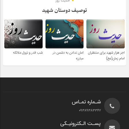
حدیث روز
توصیف دوستان شهید
اجر هزار شهید برای منتظران
امان ندادن به دشمن در
شب قدر و نزول ملائکه
امام زمان(عج)
مبارزه
شـماره تمـاس
۰۹۳۸۹۳۸۳۳۴۲
پسـت الـکترونیـکی