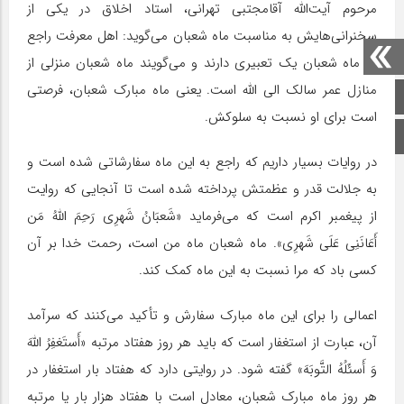
مرحوم آیت‌الله آقامجتبی تهرانی، استاد اخلاق در یکی از
سخنرانی‌هایش به مناسبت ماه شعبان می‌گوید: اهل معرفت راجع
به ماه شعبان یک تعبیری دارند و می‌‎گویند ماه شعبان منزلی‌ از
منازل عمر سالک الی الله است. یعنی ماه مبارک شعبان، فرصتی
صفحه اصلی
است برای او نسبت به سلوکش.
اینستاگرام
در روایات بسیار داریم که راجع به این ماه سفارشاتی شده است و
به جلالت قدر و عظمتش پرداخته شده است تا آنجایی که روایت
از پیغمبر اکرم است که می‌‎فرماید «شَعبَانُ شَهرِی رَحِمَ اللَّهُ مَن
أَعَانَنِی عَلَی شَهرِی». ماه شعبان ماه من است، رحمت خدا بر آن
کسی باد که مرا نسبت به این ماه کمک کند.
اعمالی را برای این ماه مبارک سفارش و تأکید می‌‎کنند که سرآمد
آن، عبارت از استغفار است که باید هر روز هفتاد مرتبه «أَستَغفِرُ اللَّهَ
وَ أَسئَلُهُ التَّوبَهَ» گفته شود. در روایتی دارد که هفتاد بار استغفار در
هر روز ماه مبارک شعبان، معادل است با هفتاد هزار بار یا مرتبه