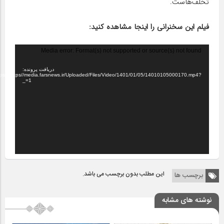
تخلف‌هاست.
فیلم این سخنرانی را اینجا مشاهده کنید:
نمایشگر
Media error: Format(s) not supported or source(s) not found
ویدیو
دریافت پرونده:
tps://https//media.farsnews.ir/Uploaded/Files/Video/1401/01/05/14010105000170.mp4?
_=1
این مطلب بدون برچسب می باشد.
برچسب ها
نوشته های مشابه