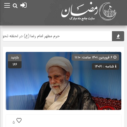
حرم مطهر امام رضا (ع) در لحظه تحویل سال
صفحه اصلی
» گروه »
اعمال رمضان
۶ فروردین ۱۴۰۱ ساعت: ۱۱:۱۰
بازدید
166
شناسه : 14061
5