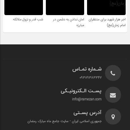
اجر هزار شهید برای منتظران
امان ندادن به دشمن در
شب قدر و نزول ملائکه
امام زمان(عج)
مبارزه
شـماره تمـاس
۰۹۳۸۹۳۸۳۳۴۲
پسـت الـکترونیـکی
info@ramezan.com
آدرس پسـتی
جمهوری اسلامی ایران - سایت جامع ماه مبارک رمضان