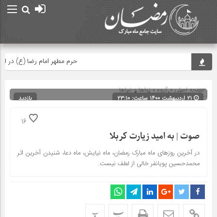
حرم مطهر امام رضا (ع) در لحظ
صفحه اصلی
» گروه »
نواها و نماها
۲۱ اردیبهشت ۱۴۰۰ ساعت: ۲۳:۱۰
بازدید
238
شناسه : 13955
16
صوت | به امید زیارت کربلا
در آخرین روزهای ماه مبارک رمضان، ماه نیایش، ماه دعا، شنیدن آخرین اثر
محمدحسین پویانفر خالی از لطف نیست.
پ
پ