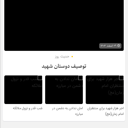
۲۹ اسفند ۱۴۰۴
حدیث روز
توصیف دوستان شهید
اجر هزار شهید برای منتظران
امان ندادن به دشمن در
شب قدر و نزول ملائکه
امام زمان(عج)
مبارزه