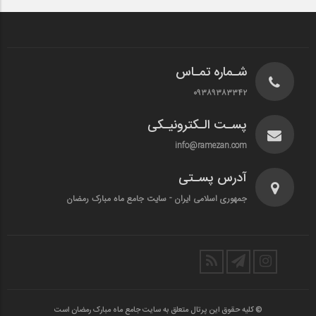
شـماره تمـاس
۰۹۳۸۹۳۸۳۳۴۲
پسـت الـکترونیـکی
info@ramezan.com
آدرس پسـتی
جمهوری اسلامی ایران - سایت جامع ماه مبارک رمضان
© کلیه حقوق این پرتال متعلق به سایت جامع ماه مبارک رمضان است