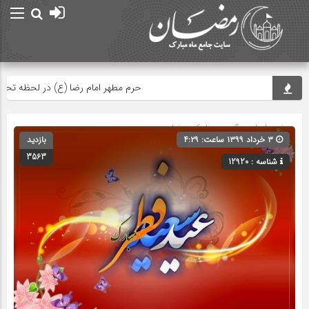
حرم مطهر امام رضا (ع) در لحظه تحویل س
صفحه اصلی
» گروه »
پیامک رمضان
۳ خرداد ۱۳۹۹ ساعت: ۴:۲۹
بازدید
3563
شناسه : 12920