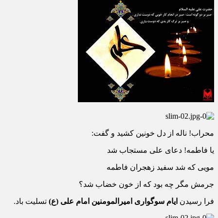
ﻣﺤﺮﺍﺏ! ﻧﺎﻟﻪ ﺍﺯ ﺩﻝ ﺧﻮﻧﯿﻦ ﮐﺸﯿﺪ ﻭ ﮔﻔﺖ:
ﯾﺎ ﻓﺎﻃﻤﻪ! ﺩﻋﺎﯼ ﻋﻠﯽ ﻣﺴﺘﺠﺎﺏ ﺷﺪ
ﻣﻮﯾﯽ ﮐﻪ ﺷﺪ ﺳﻔﯿﺪ ﺯﻫﺠﺮﺍﻥ ﻓﺎﻃﻤﻪ
ﺟﺮﻣﺶ ﻣﮕﺮ ﭼﻪ ﺑﻮﺩ ﮐﻪ ﺍﺯ ﺧﻮﻥ ﺧﻀﺎﺏ ﺷﺪ؟
فرا رسیدن
ایام سوگواری امیرالمومنین امام علی (ع)
تسلیت باد.