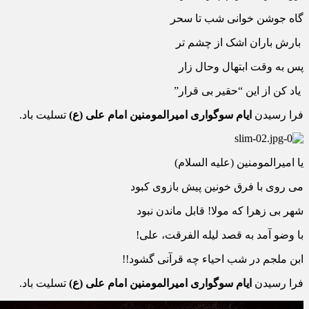
گاه جوشن خوانی شب تا سحر
بارش باران اشک از چشم تر
پس به وقت ابتهال وحال زار
یاد کن از این “حقیر بی قرار”
فرا رسیدن
ایام سوگواری امیرالمومنین امام علی (ع)
تسلیت باد.
یا امیرالمومنین (علیه السلام)
می روی با فرق خونین پیش بازوی کبود
شهر بی زهرا که مولا! قابل ماندن نبود
با وضو آمد به قصد لیله الفرقت، علی!
ابن ملجم در شب احیاء چه قرآنی گشود!!
فرا رسیدن
ایام سوگواری امیرالمومنین امام علی (ع)
تسلیت باد.