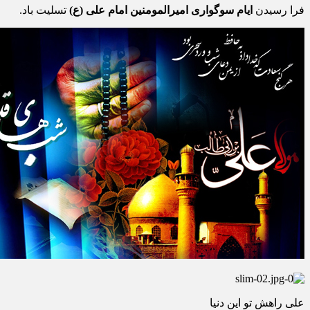
فرا رسیدن
ایام سوگواری امیرالمومنین امام علی (ع)
تسلیت باد.
ﻋﻠﯽ ﺭﺍﻫﺶ ﺗﻮ ﺍﯾﻦ ﺩﻧﯿﺎ