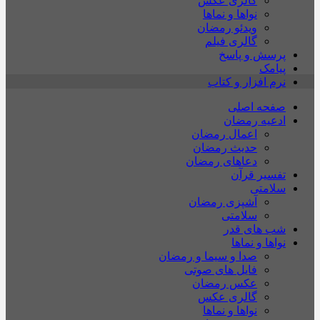
گالری عکس
نواها و نماها
ویدئو رمضان
گالری فیلم
پرسش و پاسخ
پیامک
نرم افزار و کتاب
صفحه اصلی
ادعیه رمضان
اعمال رمضان
حدیث رمضان
دعاهای رمضان
تفسیر قرآن
سلامتی
آشپزی رمضان
سلامتی
شب های قدر
نواها و نماها
صدا و سیما و رمضان
فایل های صوتی
عکس رمضان
گالری عکس
نواها و نماها