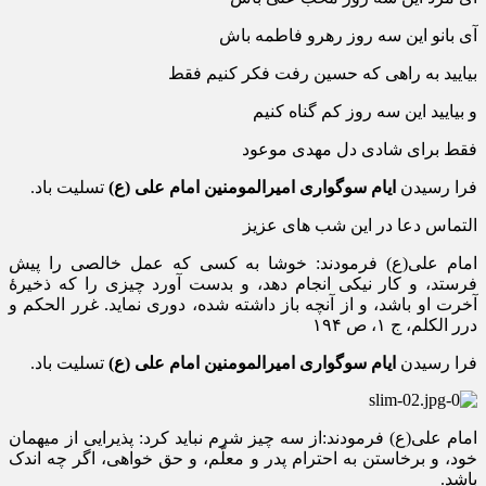
آی بانو این سه روز رهرو فاطمه باش
بیایید به راهی که حسین رفت فکر کنیم فقط
و بیایید این سه روز کم گناه کنیم
فقط برای شادی دل مهدی موعود
فرا رسیدن
ایام سوگواری امیرالمومنین امام علی (ع)
تسلیت باد.
التماس دعا در این شب های عزیز
امام علی(ع) فرمودند: خوشا به کسی که عمل خالصی را پیش
فرستد، و کار نیکی انجام دهد، و بدست آورد چیزی را که ذخیرۀ
آخرت او باشد، و از آنچه باز داشته شده، دوری نماید. غرر الحکم و
درر الکلم، ج ۱، ص ۱۹۴
فرا رسیدن
ایام سوگواری امیرالمومنین امام علی (ع)
تسلیت باد.
امام علی(ع) فرمودند:از سه چیز شرم نباید کرد: پذیرایی از میهمان
خود، و برخاستن به احترام پدر و معلّم، و حق خواهی، اگر چه اندک
باشد.