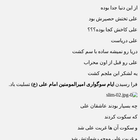
ﺍﺯ ﺍﯾﻦ ﺩﻧﯿﺎ ﺟﺪﺍ ﺑﻮﺩﻩ
ﻋﻠﯽ ﺗﺨﺘﺶ ﺣﺼﯿﺮﺵ ﺑﻮﺩ
ﻋﻠﯽ ﮐﺎﺧﺶ ﮐﺠﺎ ﺑﻮﺩﻩ؟؟؟
ﻋﻠﯽ ﺩﺭﯾﺎﺳﺖ
ﺩﺭﯾﺎ ﺭﻭ ﻧﻤﯿﺸﻪ ﺳﺎﺩﻩ ﺑﺎ ﺳﻢ ﮐﺸﺖ
ﻋﻠﯽ ﺭﻭ ﻗﺒﻞ ﺍﺯ ﺍﻭﻥ ﻣﺤﺮﺍﺏ
ﯾﻪ ﻟﺸﮑﺮ ﺍﺑﻦ ﻣﻠﺠﻢ ﮐﺸﺖ
فرا رسیدن
ایام سوگواری امیرالمومنین امام علی (ع)
تسلیت باد.
چه بسیار بودند عاشقان علی
که سکوت کردند
و سکوت آن ها غربت علی شد
و غربت علی موجب شهادتش شد