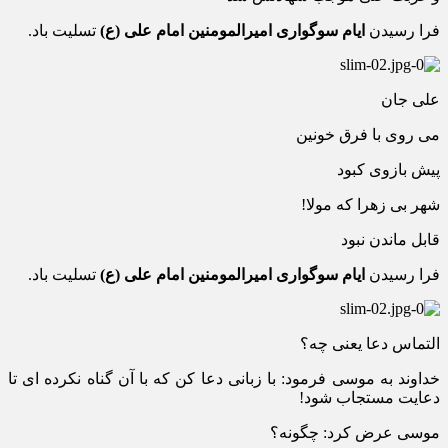
فرا رسیدن
ایام سوگواری امیرالمومنین امام علی (ع)
تسلیت باد.
علی جان
می روی با فرق خونین
پیش بازوی کبود
شهر بی زهرا که مولا!
قابل ماندن نبود
فرا رسیدن
ایام سوگواری امیرالمومنین امام علی (ع)
تسلیت باد.
التماس دعا یعنی چه؟
ﺧﺪﺍﻭﻧﺪ ﺑﻪ ﻣﻮسی ﻓﺮﻣﻮﺩ: ﺑﺎ ﺯﺑﺎنی ﺩﻋﺎ ﻛﻦ ﻛﻪ ﺑﺎ ﺁﻥ ﮔﻨﺎﻩ ﻧﻜﺮﺩﻩ ﺍی ﺗﺎ
ﺩﻋﺎﻳﺖ ﻣﺴﺘﺠﺎﺏ ﺷﻮﺩ!
ﻣﻮسی ﻋﺮﺽ ﻛﺮﺩ: ﭼﮕﻮﻧﻪ؟