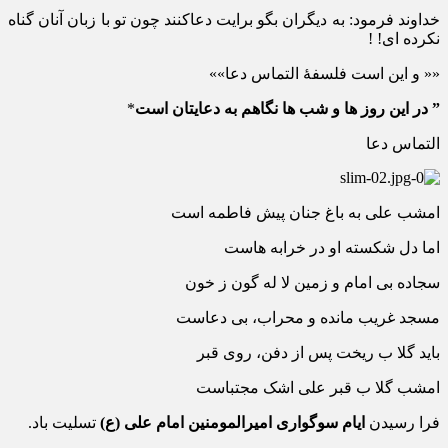
ﺧﺪﺍﻭﻧﺪ ﻓﺮﻣﻮﺩ: ﺑﻪ ﺩﻳﮕﺮﺍﻥ ﺑﮕﻮ ﺑﺮﺍﻳﺖ ﺩﻋﺎﻛﻨﻨﺪ ﭼﻮﻥ ﺗﻮ ﺑﺎ ﺯﺑﺎﻥ ﺁﻧﺎﻥ ﮔﻨﺎﻩ
ﻧﻜﺮﺩﻩ ﺍی! !
«« و این است فلسفۀ التماس دعا»»
” در این روز ها و شب ها نگاهم ﺑﻪ ﺩﻋﺎﯾﺘﺎﻥ است
*
التماس دعا
ﺍﻣﺸﺐ ﻋﻠﯽ ﺑﻪ ﺑﺎﻍ ﺟﻨﺎﻥ ﭘﯿﺶ ﻓﺎﻃﻤﻪ ﺍﺳﺖ
ﺍﻣﺎ ﺩﻝ ﺷﮑﺴﺘﻪ ﺍﻭ ﺩﺭ ﺧﺮﺍﺑﻪ ﻫﺎﺳﺖ
ﺳﺠﺎﺩﻩ ﺑﯽ ﺍﻣﺎﻡ ﻭ ﺯﻣﯿﻦ ﻻ ﻟﻪ ﮔﻮﻥ ﺯ ﺧﻮﻥ
ﻣﺴﺠﺪ ﻏﺮﯾﺐ ﻣﺎﻧﺪﻩ ﻭ ﻣﺤﺮﺍﺏ، ﺑﯽ ﺩﻋﺎﺳﺖ
ﺑﺎﯾﺪ ﮔﻼ ﺏ ﺭﯾﺨﺖ ﭘﺲ ﺍﺯ ﺩﻓﻦ، ﺭﻭﯼ ﻗﺒﺮ
ﺍﻣﺸﺐ ﮔﻼ ﺏ ﻗﺒﺮ ﻋﻠﯽ ﺍﺷﮏ ﻣﺠﺘﺒﺎﺳﺖ
فرا رسیدن
ایام سوگواری امیرالمومنین امام علی (ع)
تسلیت باد.