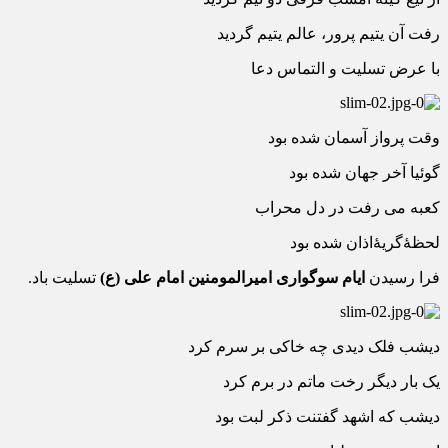
رفت آن یتیم پرور، عالم یتیم گردید
با عرض تسلیت و التماس دعا
وقت پرواز آسمان شده بود
گوئیا آخر جهان شده بود
کعبه می رفت در دل محراب
لحظۀگریۀاذان شده بود
فرا رسیدن
ایام سوگواری امیرالمومنین امام علی (ع)
تسلیت باد.
دیشب فلک دیدی چه خاکی بر سرم کرد
یک بار دیگر رخت ماتم در برم کرد
دیشب که اشهد گفتنت ذکر لبت بود