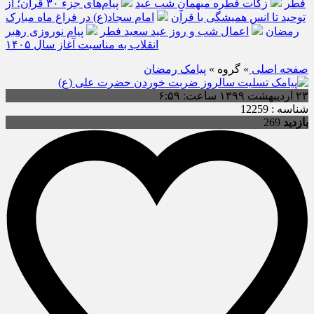
فطر
زکات فطره میهمانِ شب عید
پیام‌های جزء ۳۰ قرآن؛ از
توحید تا انس همیشگی با قرآن
امام سجاد(ع) در فراغ ماه مبارک
رمضان
اعمال شب و روز عید سعید فطر
پیام نوروزی رهبر
انقلاب به مناسبت آغاز سال ۱۴۰۵
صفحه اصلی
» گروه »
پیامک رمضان
۲۳ اردیبهشت ۱۳۹۹ ساعت: ۶:۵۹
شناسه : 12259
بازدید
269