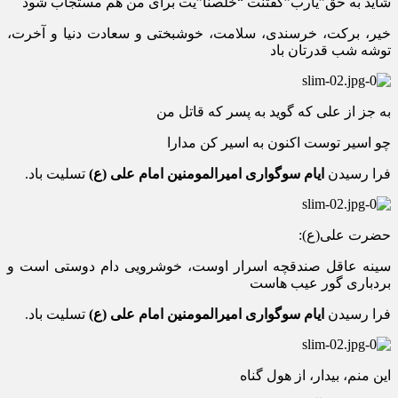
شاید به حق”یارب”گفتنت “خلصنا”یت برای من هم مستجاب شود
خیر، برکت، خرسندی، سلامت، خوشبختی و سعادت دنیا و آخرت،
توشه شب قدرتان باد
به جز از علی که گوید به پسر که قاتل من
چو اسیر توست اکنون به اسیر کن مدارا
فرا رسیدن
ایام سوگواری امیرالمومنین امام علی (ع)
تسلیت باد.
حضرت علی(ع):
سینه عاقل صندقچه اسرار اوست، خوشرویی دام دوستی است و
بردباری گور عیب هاست
فرا رسیدن
ایام سوگواری امیرالمومنین امام علی (ع)
تسلیت باد.
این منم، بیدار، از هول گناه