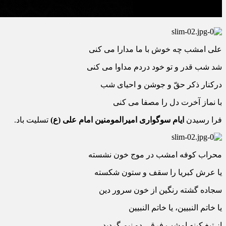
علی امشب چه خوش با ما مدارا می کنی
شد شب قدر و تو خود دردم مداوا می کنی
درکنار ذکر حقّ و جوشن و احیای شب
با نماز آخرت دل را مصفا می کنی
فرا رسیدن
ایام سوگواری امیرالمومنین امام علی (ع)
تسلیت باد.
محراب کوفه امشب در موج خون نشسته
یا عرش کبریا را سقف و ستون شکسته
سجاده گشته رنگین از خون سرور دین
یا خاتم النبیین، یا خاتم النبیین
از تیغ کینه امشب فرقی دو نیم گردید