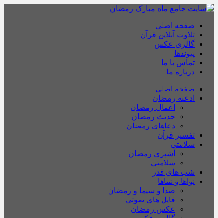
صفحه اصلی
تلاوت آنلاین قرآن
گالری عکس
پیوندها
تماس با ما
درباره ما
صفحه اصلی
ادعیه رمضان
اعمال رمضان
حدیث رمضان
دعاهای رمضان
تفسیر قرآن
سلامتی
آشپزی رمضان
سلامتی
شب های قدر
نواها و نماها
صدا و سیما و رمضان
فایل های صوتی
عکس رمضان