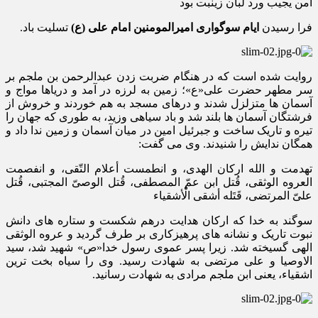
امن یجیب ورد لبان زینبت بود
فرا رسیدن
ایام سوگواری امیرالمومنین امام علی (ع)
تسلیت باد.
روایت شده است که در هنگام ضربت زدن عبدالرحمن بن ملجم بر
سر مطهر حضرت علی«ع»؛ زمین به لرزه در آمد و دریاها مواج و
آسمان ها متزلزل شدند و درهای مسجد به هم خوردند و خروش از
فرشتگان آسمان ها بلند شد و باد سیاهی وزید، به طوری که جهان را
تیره و تاریک ساخت و جبرئیل امین در میان آسمان و زمین ندا داد و
همگان ندایش را شنیدند. وی می گفت:
تهدمت و الله ارکان الهدی، و انطمست أعلام التّقی، و انفصمت
العروه الوثقی، قُتل ابن عمّ المصطفی، قُتل الوصیّ المجتبی، قُتل
علیّ المرتضی، قَتَله أشقی الْأشقیاء
سوگند به خدا که ارکان هدایت درهم شکست و ستاره های دانش
نبوت تاریک و نشانه های پرهیزکاری بر طرف گردید و عروه الوثقی
الهی گسیخته شد. زیرا پسر عموی رسول خدا«ص» شهید شد، سید
الاوصیا و علی مرتضی به شهادت رسید. وی را سیاه بخت ترین
اشقیاء، یعنی ابن ملجم مرادی به شهادت رسانید.