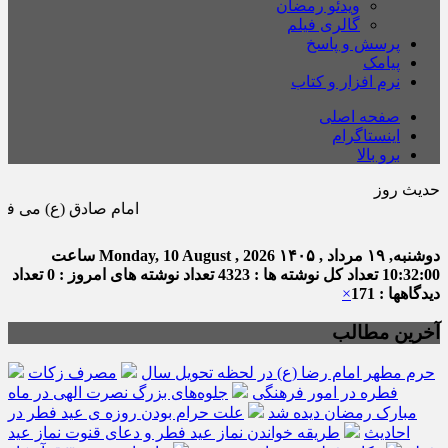
ویدئو رمضان
گالری فیلم
پرسش و پاسخ
پیامک
نرم افزار و کتاب
صفحه اصلی
اینستاگرام
برو بالا
حدیث روز
امام صادق (ع) می فرماید : هر كس در م
دوشنبه, ۱۹ مرداد , ۱۴۰۵
Monday, 10 August , 2026
ساعت
10:32:01
تعداد کل نوشته ها : 4323
تعداد نوشته های امروز : 0
تعداد
دیدگاهها : 171
×
آخرین مطالب
حرم مطهر امام رضا (ع) در لحظه تحویل سال
مصرف زکات
فطره در امور فرهنگی
جلوه‌های بزرگ نصرت الهی در ماه
مبارک رمضان دیده شد
علت حرام بودن روزه ی عید فطر در
احادیث
طریقه خواندن نماز عید فطر و دعای قنوت نماز عید