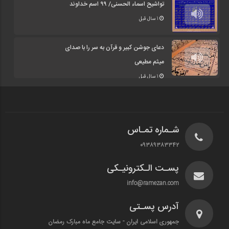
تواشیح اسماء الحسنی/ ۹۹ اسم خداوند
1 سال قبل
دعای جوشن کبیر و قرآن به سر را با صدای
میثم مطیعی
1 سال قبل
شـماره تمـاس
۰۹۳۸۹۳۸۳۳۴۲
پسـت الـکترونیـکی
info@ramezan.com
آدرس پسـتی
جمهوری اسلامی ایران - سایت جامع ماه مبارک رمضان