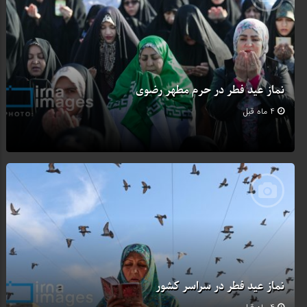
نماز عید فطر در حرم مطهر رضوی
4 ماه قبل
نماز عید فطر در سراسر کشور