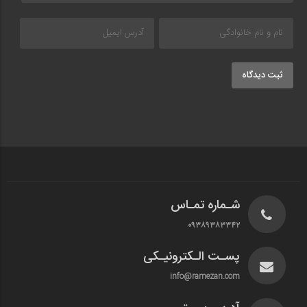
ثبت دیدگاه
شـماره تمـاس
۰۹۳۸۹۳۸۳۳۴۲
پسـت الـکترونیـکی
info@ramezan.com