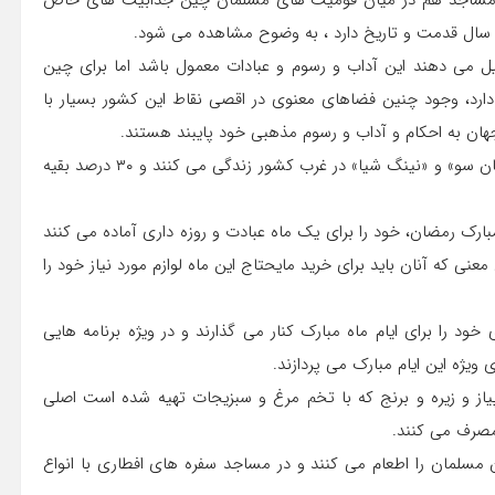
ن در مساجد هم در میان قومیت های مسلمان چین جذابیت های خاص
ر سال قدمت و تاریخ دارد ، به وضوح مشاهده می شود.
ل می دهند این آداب و رسوم و عبادات معمول باشد اما برای چین
میت دارد، وجود چنین فضاهای معنوی در اقصی نقاط این کشور بسیار با
ان به احکام و آداب و رسوم مذهبی خود پایبند هستند.
۷۰ درصد مسلمانان چین در مناطق خودمختار «سین کیانگ»، «گان سو» و «نینگ شیا» در غرب کشور زندگی می کنند و ۳۰ درصد بقیه
ارک رمضان، خود را برای یک ماه عبادت و روزه داری آماده می کنند
ی که آنان باید برای خرید مایحتاج این ماه لوازم مورد نیاز خود را
د را برای ایام ماه مبارک کنار می گذارند و در ویژه برنامه هایی
یژه این ایام مبارک می پردازند.
ز و زیره و برنج که با تخم مرغ و سبزیجات تهیه شده است اصلی
مصرف می کنند.
ان مسلمان را اطعام می کنند و در مساجد سفره های افطاری با انواع