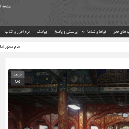
صفحه ا
های قدر
نواها و نماها
پرسش و پاسخ
پیامک
نرم افزار و کتاب
حرم مطهر امام رضا (ع) در لحظه تحوی
بازدید
185