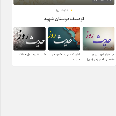
۲۹ اسفند ۱۴۰۴
حدیث روز
توصیف دوستان شهید
اجر هزار شهید برای
امان ندادن به دشمن در
شب قدر و نزول ملائکه
منتظران امام زمان(عج)
مبارزه