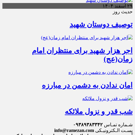
۲۹ اسفند ۱۴۰۴
حدیث روز
توصیف دوستان شهید
اجر هزار شهید برای منتظران امام
زمان(عج)
امان ندادن به دشمن در مبارزه
شب قدر و نزول ملائکه
شـماره تمـاس
۰۹۳۸۹۳۸۳۳۴۲
پسـت الـکترونیـکی
info@ramezan.com