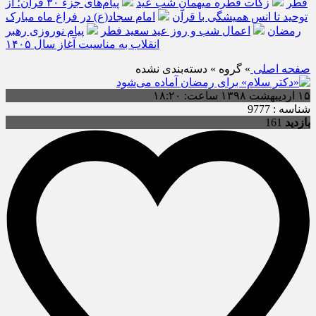
فطر
زکات فطره میهمانِ شب عید
پیام‌های جزء ۳۰ قرآن؛ از
توحید تا انس همیشگی با قرآن
امام سجاد(ع) در فراغ ماه مبارک
رمضان
اعمال شب و روز عید سعید فطر
پیام نوروزی رهبر
انقلاب به مناسبت آغاز سال ۱۴۰۵
صفحه اصلی
» گروه » دسته‌بندی نشده
۱۵ اردیبهشت ۱۳۹۸ ساعت: ۱۸:۲۰
شناسه : 9777
بازدید
161