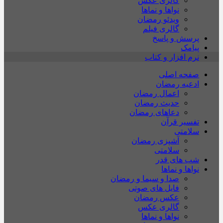
گالری عکس
نواها و نماها
ویدئو رمضان
گالری فیلم
پرسش و پاسخ
پیامک
نرم افزار و کتاب
صفحه اصلی
ادعیه رمضان
اعمال رمضان
حدیث رمضان
دعاهای رمضان
تفسیر قرآن
سلامتی
آشپزی رمضان
سلامتی
شب های قدر
نواها و نماها
صدا و سیما و رمضان
فایل های صوتی
عکس رمضان
گالری عکس
نواها و نماها