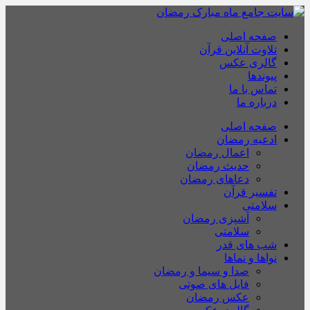
صفحه اصلی
تلاوت آنلاین قرآن
گالری عکس
پیوندها
تماس با ما
درباره ما
صفحه اصلی
ادعیه رمضان
اعمال رمضان
حدیث رمضان
دعاهای رمضان
تفسیر قرآن
سلامتی
آشپزی رمضان
سلامتی
شب های قدر
نواها و نماها
صدا و سیما و رمضان
فایل های صوتی
عکس رمضان