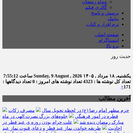
ویدئو رمضان
گالری فیلم
پرسش و پاسخ
پیامک
نرم افزار و کتاب
صفحه اصلی
اینستاگرام
برو بالا
حدیث روز
امام
یکشنبه, ۱۸ مرداد , ۱۴۰۵
Sunday, 9 August , 2026
ساعت
7:55:12
تعداد کل نوشته ها : 4323
تعداد نوشته های امروز : 0
تعداد دیدگاهها :
×
171
آخرین مطالب
حرم مطهر امام رضا (ع) در لحظه تحویل سال
مصرف زکات
فطره در امور فرهنگی
جلوه‌های بزرگ نصرت الهی در ماه
مبارک رمضان دیده شد
علت حرام بودن روزه ی عید فطر در
احادیث
طریقه خواندن نماز عید فطر و دعای قنوت نماز عید