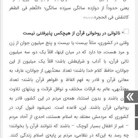
یعنی حدوداً از دوازده سالگی سیزده سالگی؛ «التّعلم فی الصّغر
کالنقش فی الحجر».
۱۳۷۰/۱۱/۰۳
ناتوانی در روخوانی قرآن از هیچکس پذیرفتنی نیست
وقتی در کشوری، مثلاً بیست یا بیست و پنج میلیون جوان از زن
و مرد هست، جا دارد که در میان اینها، اقلاً یک دو، سه میلیون
تالی قرآن، با آداب و شرایطش باشد؛ اقلاً یک میلیون از این
جوانان، حافظ کلام خدا باشند؛ تعداد معتدٌبهی از جوانان، عارف به
معانی قرآن و قادر به فهم الفاظ و ظواهر قرآن باشند؛ تعداد
معتدٌبهی، عالم به قرائات مختلف و نوافل قرائت و زینتهای تلاوت
قرآن باشند و بدون استثنا، همه‌ی مردم در این کشور، قادر به
روخوانی قرآن باشند. این، قاعده است. نمیشود قبول کرد، در
صفحه اصلی
کشوری که مردمش معتقد به اسلام هستند، احدی از آحاد مردم
اینستاگرام
– غیر از اطفال بسیار کوچک – باشند که نتوانند قرآن را بخوانند؛
چه رسد به این‌که در نظامی، مردم بر پایه‌ی اسلام زندگی کنند.