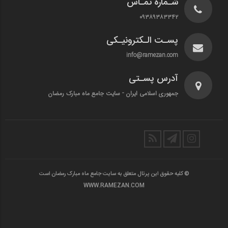
شـماره تمـاس
۰۹۳۸۹۳۸۳۳۴۲
پسـت الـکترونیـکی
info@ramezan.com
آدرس پسـتی
جمهوری اسلامی ایران - سایت جامع ماه مبارک رمضان
© کلیه حقوق این پرتال متعلق به سایت جامع ماه مبارک رمضان است
WWW.RAMEZAN.COM