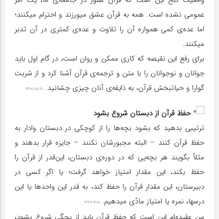
عمومی نشده است. همه به قرآن عشق میورزند و احترام میکنند؛
اما عده‌ی کمی همواره آن را تلاوت و عده‌ی کمتری در آن تدبر
میکنند.
برای رفع این نقیصه که کاری ممکن و روان است، در گام اول باید
جوانان و نوجوانان را با متن و ترجمه‌ی قرآن آشنا کرد و از شربت
گوارا و حیاتبخش قرآن، به ذایقه‌ی آنان چیزی چشانید.
۱۳۶۸/۰۷/۲۰
حفظ قرآن از دبستان شروع بشود
ترتیبی بدهید که بشود بچه‌ها را از کوچکی در دبستان وادار به
حفظ قرآن کنند – البته مجبورشان نکنند – جایزه قرار بدهند و
مثلاً بگویند هر بچه‌یی که در دوره‌ی دبستان، این‌قدر از قرآن را
حفظ بکند، این مقدار امتیاز خواهد گرفت؛ یا اگر کسی در
دبیرستان، این مقدار قرآن را حفظ کند، به قدر این واحدها یا این
درسها، نمره یا امتیاز مادّی میدهیم.
۱۳۶۹/۱۲/۰۱
من عقیده‌ام این است که حفظ قرآن باید از بچگی شروع بشود،