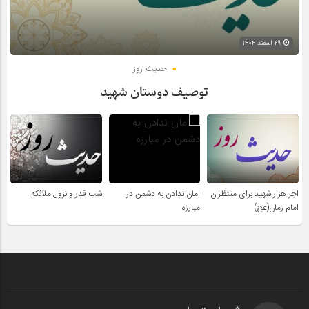
۲۹ اسفند ۱۴۰۴
حدیث روز
توصیف دوستان شهید
اجر هزار شهید برای منتظران
امان ندادن به دشمن در
شب قدر و نزول ملائکه
امام زمان(عج)
مبارزه