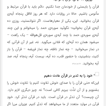
قرآن را بایستی از خودمان جدا نکنیم. دائم باید با قرآن مرتبط و
مأنوس باشیم. حالا در روایات دارد که هر روز لااقل پنجاه آیه‌ی
قرآن بخوانید. این، یکی از معیارهاست. اگر نتوانستید، روزی ده
آیه‌ی قرآن بخوانید؛ نگوئید سوره‌ی حمد را میخوانم و این چند
آیه‌ی سوره‌ی حمد با چند آیه‌ی سوره‌ی قل‌هواللَّه – یک رکعت –
میشود همان ده آیه‌ای که فلانی میگوید. نه، غیر از آن قرآنی که
در نماز میخوانید – چه نماز نافله، چه نماز فریضه – قرآن را باز
کنید، بنشینید، با حضور قلب، ده آیه، بیست آیه، پنجاه آیه، صد
آیه بخوانید.‌
۱۳۸۶/۰۶/۲۲
خود را به تدبر در قرآن عادت دهیم
این‌که حتی قرآن را با صدای خوش تلاوت کنیم یا تلاوت خوش را
بشنویم و از آن لذّت ببریم کافی است؟ نه. چیز دیگری لازم دارد.
آن چیست؟ آن تدبّر در قرآن است. باید در قرآن تدبّر کرد. خودِ
قرآن در موارد متعدد از ما میخواهد که تدبّر کنیم. عزیزان من! اگر