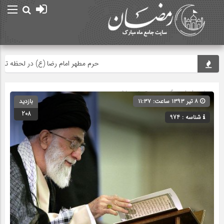
حرم مطهر امام رضا (ع) در لحظه تحویل س
صفحه اصلی
» گروه » دسته‌بندی نشده
۸ تیر ۱۳۹۳ ساعت: ۱۱:۳۷
بازدید
208
شناسه : 974