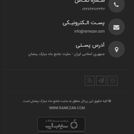
شـماره تمـاس
۰۹۳۸۹۳۸۳۳۴۲
پسـت الـکترونیـکی
info@ramezan.com
آدرس پسـتی
جمهوری اسلامی ایران - سایت جامع ماه مبارک رمضان
© کلیه حقوق این پرتال متعلق به سایت جامع ماه مبارک رمضان است
WWW.RAMEZAN.COM