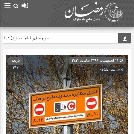
حرم مطهر امام رضا (ع) در لحظه تح
صفحه اصلی
» گروه » دسته‌بندی نشده
۱۴ اردیبهشت ۱۳۹۸ ساعت: ۲۱:۱۹
بازدید
132
شناسه : 9655