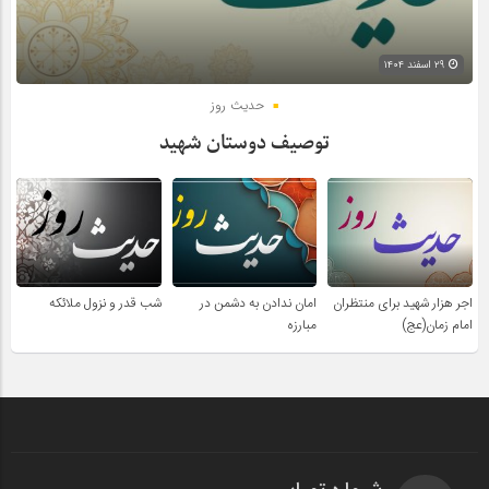
۲۹ اسفند ۱۴۰۴
حدیث روز
توصیف دوستان شهید
اجر هزار شهید برای منتظران
امان ندادن به دشمن در
شب قدر و نزول ملائکه
امام زمان(عج)
مبارزه