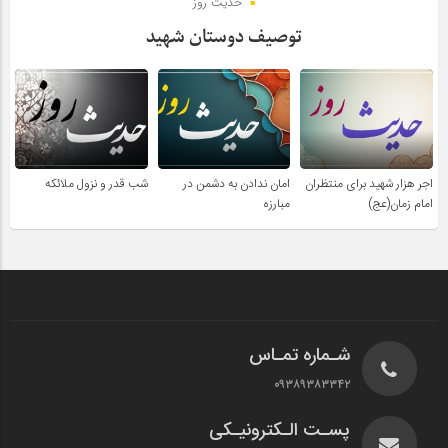
حدیث روز
توصیف دوستان شهید
اجر هزار شهید برای منتظران
امان ندادن به دشمن در
شب قدر و نزول ملائکه
امام زمان(عج)
مبارزه
شـماره تمـاس
۰۹۳۸۹۳۸۳۳۴۲
پسـت الـکترونیـکی