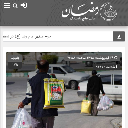
حرم مطهر امام رضا (ع) در لحظه تحویل
صفحه اصلی
» گروه » دسته‌بندی نشده
۱۴ اردیبهشت ۱۳۹۸ ساعت: ۲۰:۵۸
بازدید
135
شناسه : 9640