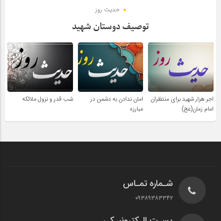
حدیث روز
توصیف دوستان شهید
اجر هزار شهید برای منتظران
امان ندادن به دشمن در
شب قدر و نزول ملائکه
امام زمان(عج)
مبارزه
شـماره تمـاس
۰۹۳۸۹۳۸۳۳۴۲
پسـت الـکترونیـکی