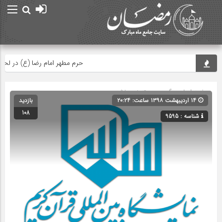
حرم مطهر امام رضا (ع) در لحظه تحو
صفحه اصلی
» گروه » دسته‌بندی نشده
۱۴ اردیبهشت ۱۳۹۸ ساعت: ۲۰:۲۴
بازدید
108
شناسه : 9595