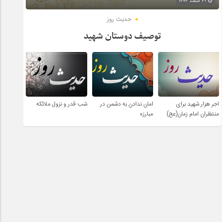
۲۹ اسفند ۱۴۰۴
حدیث روز
توصیف دوستان شهید
اجر هزار شهید برای
امان ندادن به دشمن در
شب قدر و نزول ملائکه
منتظران امام زمان(عج)
مبارزه