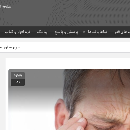
صفحه ا
های قدر
نواها و نماها
پرسش و پاسخ
پیامک
نرم افزار و کتاب
حرم مطهر امام رضا (ع) در لحظه تح
بازدید
186