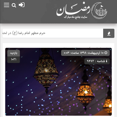
حرم مطهر امام رضا (ع) در لحظه تحوی
صفحه اصلی
» گروه » دسته‌بندی نشده
۱۰ اردیبهشت ۱۳۹۸ ساعت: ۰:۰۳
بازدید
1021
شناسه : 9472