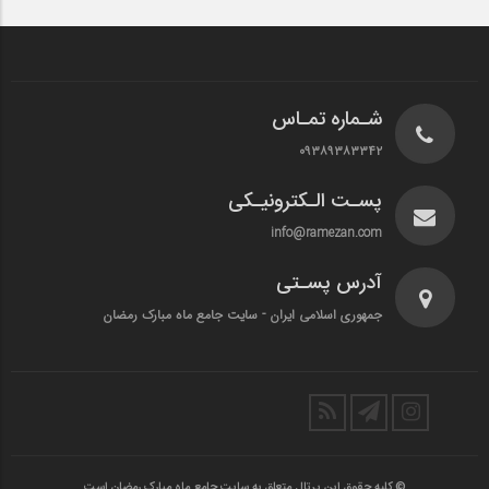
شـماره تمـاس
۰۹۳۸۹۳۸۳۳۴۲
پسـت الـکترونیـکی
info@ramezan.com
آدرس پسـتی
جمهوری اسلامی ایران - سایت جامع ماه مبارک رمضان
© کلیه حقوق این پرتال متعلق به سایت جامع ماه مبارک رمضان است