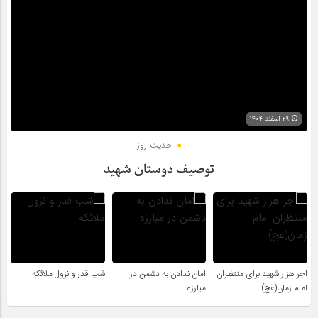
۲۹ اسفند ۱۴۰۴
حدیث روز
توصیف دوستان شهید
اجر هزار شهید برای منتظران
امان ندادن به دشمن در
شب قدر و نزول ملائکه
امام زمان(عج)
مبارزه