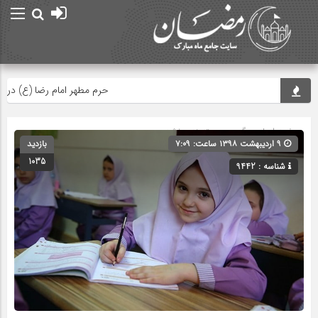
حرم مطهر امام رضا (ع) در لحظه ت
صفحه اصلی
» گروه » دسته‌بندی نشده
۹ اردیبهشت ۱۳۹۸ ساعت: ۷:۰۹
بازدید
1035
شناسه : 9442