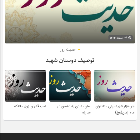
۲۹ اسفند ۱۴۰۴
حدیث روز
توصیف دوستان شهید
اجر هزار شهید برای منتظران
امان ندادن به دشمن در
شب قدر و نزول ملائکه
امام زمان(عج)
مبارزه