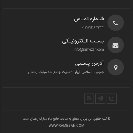
شـماره تمـاس
۰۹۳۸۹۳۸۳۳۴۲
پسـت الـکترونیـکی
info@ramezan.com
آدرس پسـتی
جمهوری اسلامی ایران - سایت جامع ماه مبارک رمضان
© کلیه حقوق این پرتال متعلق به سایت جامع ماه مبارک رمضان است
WWW.RAMEZAN.COM