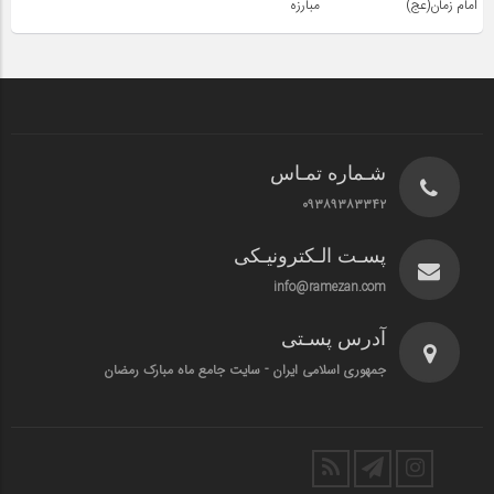
امام زمان(عج)
مبارزه
شـماره تمـاس
۰۹۳۸۹۳۸۳۳۴۲
پسـت الـکترونیـکی
info@ramezan.com
آدرس پسـتی
جمهوری اسلامی ایران - سایت جامع ماه مبارک رمضان