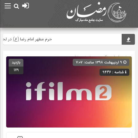
حرم مطهر امام رضا (ع) در لحظه تحو
صفحه اصلی
» گروه » دسته‌بندی نشده
۹ اردیبهشت ۱۳۹۸ ساعت: ۷:۰۷
بازدید
179
شناسه : 9436