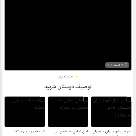
۲۹ اسفند ۱۴۰۴
حدیث روز
توصیف دوستان شهید
اجر هزار شهید برای منتظران
امان ندادن به دشمن در
شب قدر و نزول ملائکه