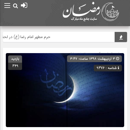
حرم مطهر امام رضا (ع) در لحظه تحو
صفحه اصلی
» گروه » دسته‌بندی نشده
۳ اردیبهشت ۱۳۹۸ ساعت: ۳:۴۷
بازدید
349
شناسه : 9376