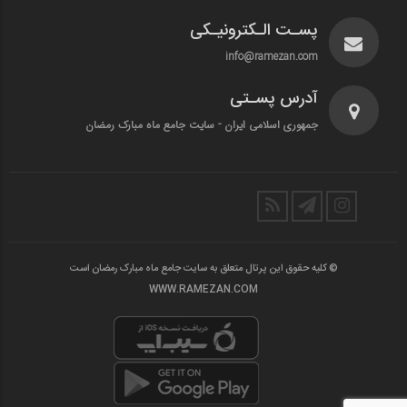
پسـت الـکترونیـکی
info@ramezan.com
آدرس پسـتی
جمهوری اسلامی ایران - سایت جامع ماه مبارک رمضان
© کلیه حقوق این پرتال متعلق به سایت جامع ماه مبارک رمضان است
WWW.RAMEZAN.COM