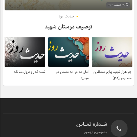
۲۹ اسفند ۱۴۰۴
حدیث روز
توصیف دوستان شهید
اجر هزار شهید برای منتظران
امان ندادن به دشمن در
شب قدر و نزول ملائکه
امام زمان(عج)
مبارزه
شـماره تمـاس
۰۹۳۸۹۳۸۳۳۴۲