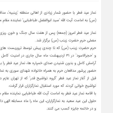
نماز عید فطر با حضور شمار زیادی از اهالی منطقه ‘زینبیه’، م
(س) به امامت آیت الله ‘سید ابوالفضل طباطبایی’ نماینده مقام م
نماز عید فطر امروز (جمعه) پس از هفت سال جنگ و خون ریزی 
مصلی حرم حضرت زینب (س) برگزار شد.
حرم حضرت زینب (س) که تا چندی پیش توسط تروریست های تکفی
و ‘حجرالاسود’ در ۳۱ اردیبهشت ماه سال جاری در ا
آرامش کامل و بدون شنیدن صدای خمپاره ها، نماز عید فطر را بجا
حضور پرشور مدافعان حرم به همراه خانواده شهدای سوری به ن
قبل از آغاز نماز عید فطر ‘گروه تواشیح قدر’ که از تهران عاز
تواشیح خوانی کردند که مورد استقبال نمازگزاران قرار گرفت.
با اقامه نماز عید فطر به امامت آیت الله طباطبایی نماینده مق
حلول این عید سعید به نمازگزاران، این ماه را ماه مسابقه اله
و در خاتمه جایزه کسب می کنند.