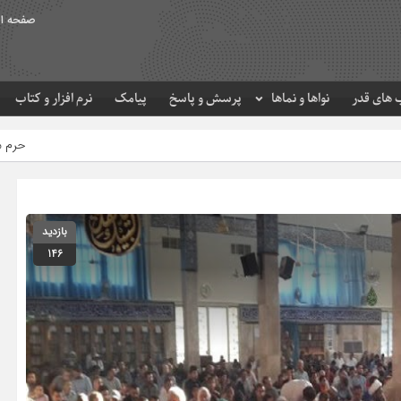
صفحه ا
های قدر
نواها و نماها
پرسش و پاسخ
پیامک
نرم افزار و کتاب
حرم مطهر امام رضا (ع) در لحظه
بازدید
146