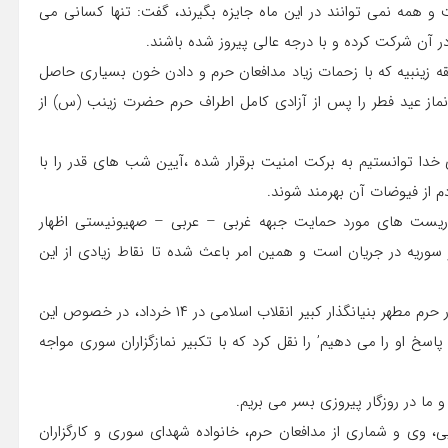
 و همه نمی توانند در این ماه جایزه بگیرند، گفت: تنها کسانی می
در آن شرکت کرده و با درجه عالی پیروز شده باشند.
قه زینبیه که با زحمات زیاد مدافعان حرم و دادن خون بسیاری حاصل
 نماز عید فطر را پس از آزادی کامل اطراف حرم حضرت زینب (س) از
ری خدا توانستیم به برکت امنیت برقرار شده ،آیین شب های قدر را با
 از فیوضات آن بهرمند شوند.
روریست های مورد حمایت جبهه غربی – عربی – صهیونیستی اظهار
 سوریه در جریان است و همین امر باعث شده تا نقاط زیادی از این
طباطبایی همچنین فرازی از سخنان رهبر معظم انقلاب اسلامی در حرم مطهر بنیانگذار کبیر انقلاب اسلامی در ۱۴ خرداد، در خصوص این
سخ او را می دهیم’ را نقل کرد که با تکبیر نمازگزاران سوری مواجه
ما در روزگار پیروزی بسر می بریم.
ی، وی و شماری از مدافعان حرم، خانواده شهدای سوری و کارگزاران