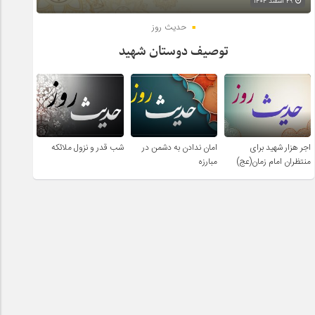
۲۹ اسفند ۱۴۰۴
حدیث روز
توصیف دوستان شهید
اجر هزار شهید برای
امان ندادن به دشمن در
شب قدر و نزول ملائکه
منتظران امام زمان(عج)
مبارزه